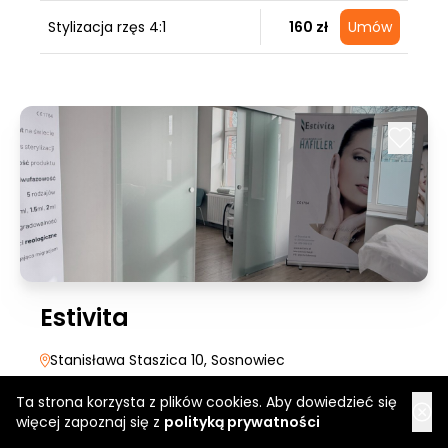
Stylizacja rzęs 4:1
160 zł
Umów
Estivita
Stanisława Staszica 10
, Sosnowiec
Teraz otwarte
Dzisiaj:
10:00-15:00
Ta strona korzysta z plików cookies. Aby dowiedzieć się
więcej zapoznaj się z
polityką prywatności