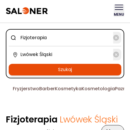
MENU
Szukaj
Fryzjerstwo
Barber
Kosmetyka
Kosmetologia
Pazno
Fizjoterapia
Lwówek Śląski