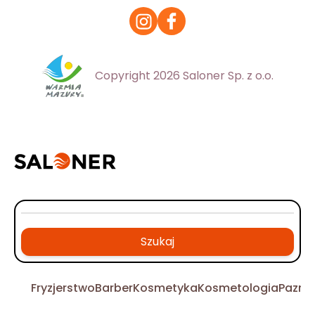
Copyright 2026 Saloner Sp. z o.o.
Szukaj
Fryzjerstwo
Barber
Kosmetyka
Kosmetologia
Pazno