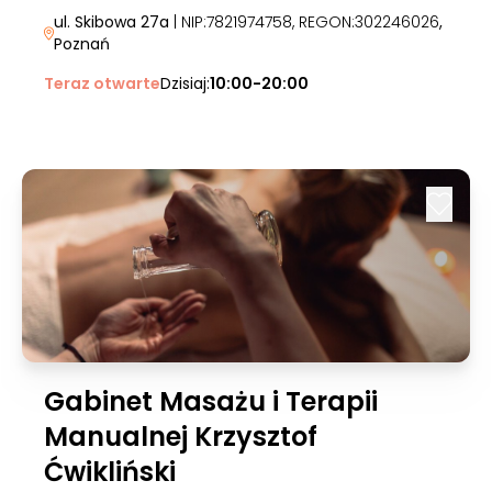
ul. Skibowa 27a
| NIP:7821974758, REGON:302246026
,
Poznań
Teraz otwarte
Dzisiaj:
10:00-20:00
Gabinet Masażu i Terapii
Manualnej Krzysztof
Ćwikliński