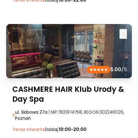
Teraz otwarte
Dzisiaj:
10:00-22:00
5.00
/5
CASHMERE HAIR Klub Urody &
Day Spa
ul. Skibowa 27a
| NIP:7821974758, REGON:302246026
,
Poznań
Teraz otwarte
Dzisiaj:
10:00-20:00