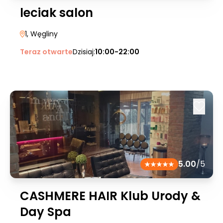
leciak salon
1
, Węgliny
Teraz otwarte
Dzisiaj:
10:00-22:00
5.00
/5
CASHMERE HAIR Klub Urody &
Day Spa