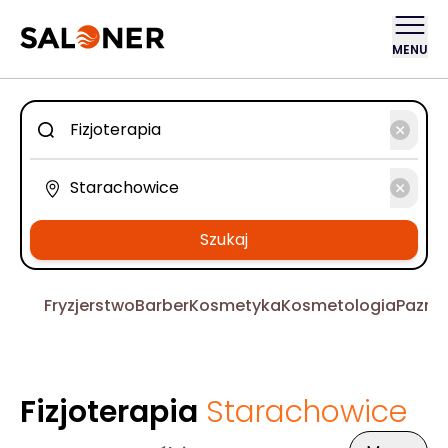
MENU
Szukaj
Fryzjerstwo
Barber
Kosmetyka
Kosmetologia
Pazno
Fizjoterapia
Starachowice