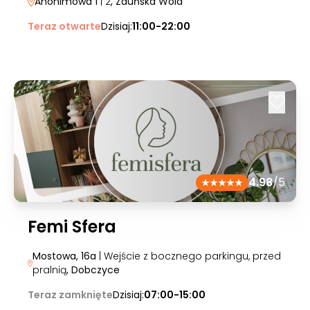
Anonimowa 1
| 2
, Zduńska Wola
Teraz otwarte
Dzisiaj:
11:00-22:00
4.98
/5
Femi Sfera
Mostowa, 16a
| Wejście z bocznego parkingu, przed
pralnią
, Dobczyce
Teraz zamknięte
Dzisiaj:
07:00-15:00