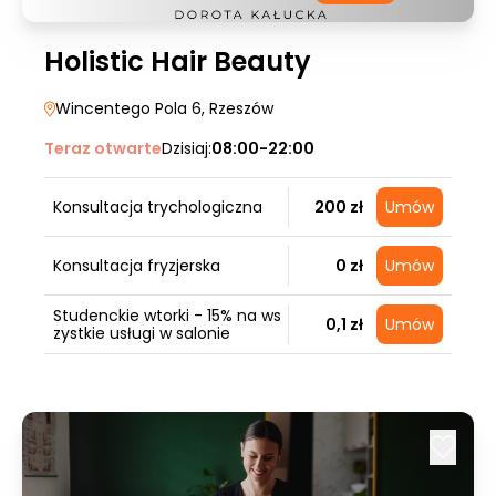
Holistic Hair Beauty
Wincentego Pola 6
, Rzeszów
Teraz otwarte
Dzisiaj:
08:00-22:00
Konsultacja trychologiczna
200 zł
Umów
Konsultacja fryzjerska
0 zł
Umów
Studenckie wtorki - 15% na ws
0,1 zł
Umów
zystkie usługi w salonie