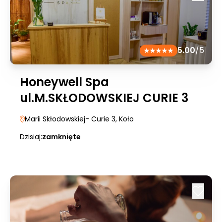
5.00
/5
Honeywell Spa
ul.M.SKŁODOWSKIEJ CURIE 3
Marii Skłodowskiej- Curie 3
, Koło
Dzisiaj:
zamknięte