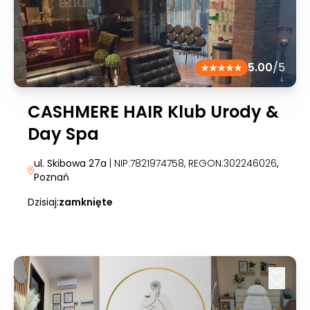
5.00
/5
CASHMERE HAIR Klub Urody &
Day Spa
ul. Skibowa 27a
| NIP:7821974758, REGON:302246026
,
Poznań
Dzisiaj:
zamknięte