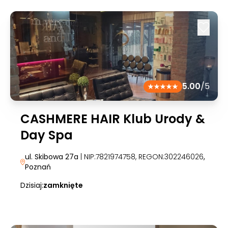
5.00
/5
CASHMERE HAIR Klub Urody &
Day Spa
ul. Skibowa 27a
| NIP:7821974758, REGON:302246026
,
Poznań
Dzisiaj:
zamknięte