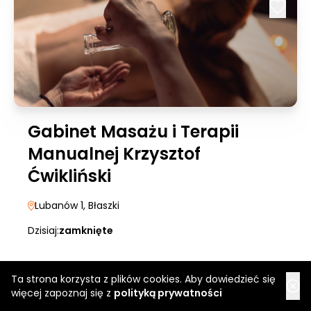
Gabinet Masażu i Terapii
Manualnej Krzysztof
Ćwikliński
Lubanów 1
, Błaszki
Dzisiaj:
zamknięte
Ta strona korzysta z plików cookies. Aby dowiedzieć się
więcej zapoznaj się z
polityką prywatności