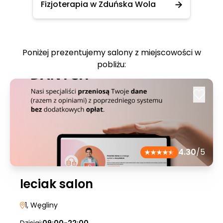
Fizjoterapia w Zduńska Wola
Poniżej prezentujemy salony z miejscowości w
pobliżu:
4.30
/5
leciak salon
1
, Węgliny