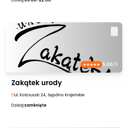
Dzisiaj:
09:00-22:00
5.00
/5
Zakątek urody
ul. Kościuszki 24
, Sępólno Krajeńskie
Dzisiaj:
zamknięte