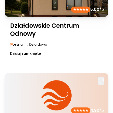
5.00
/5
Działdowskie Centrum
Odnowy
Leśna
| 11
, Działdowo
Dzisiaj:
zamknięte
4.90
/5