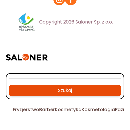
Copyright 2026 Saloner Sp. z o.o.
Szukaj
Fryzjerstwo
Barber
Kosmetyka
Kosmetologia
Pazno