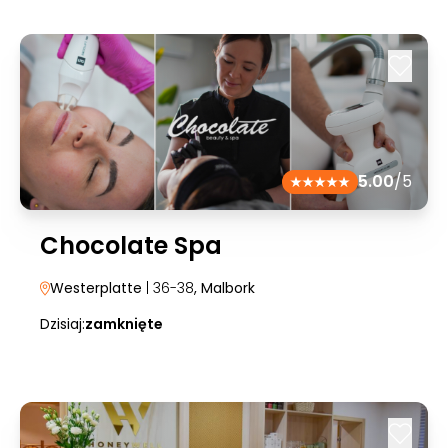
5.00
/5
Chocolate Spa
Westerplatte
| 36-38
, Malbork
Dzisiaj:
zamknięte