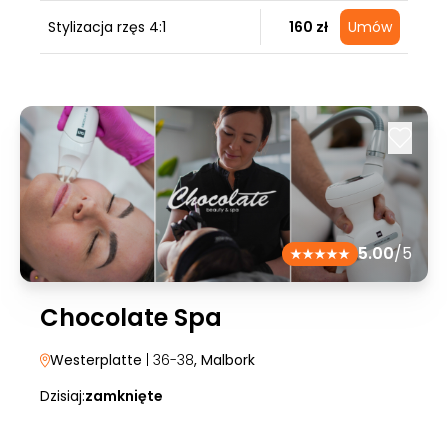
Stylizacja rzęs 4:1
160 zł
Umów
5.00
/5
Chocolate Spa
Westerplatte
| 36-38
, Malbork
Dzisiaj:
zamknięte