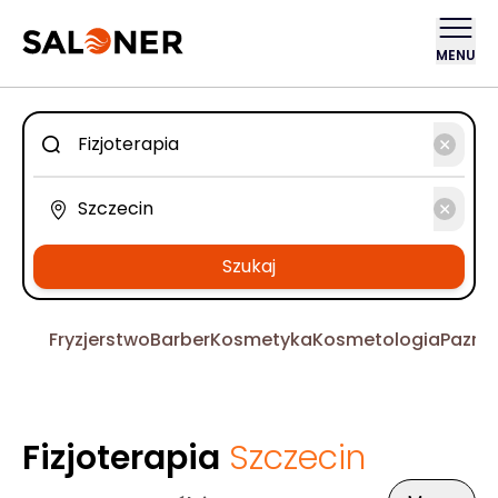
MENU
Szukaj
Fryzjerstwo
Barber
Kosmetyka
Kosmetologia
Pazno
Fizjoterapia
Szczecin