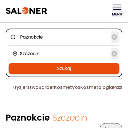
MENU
Szukaj
Fryzjerstwo
Barber
Kosmetyka
Kosmetologia
Pazno
Paznokcie
Szczecin