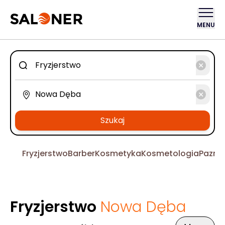
MENU
Szukaj
Fryzjerstwo
Barber
Kosmetyka
Kosmetologia
Pazno
Fryzjerstwo
Nowa Dęba