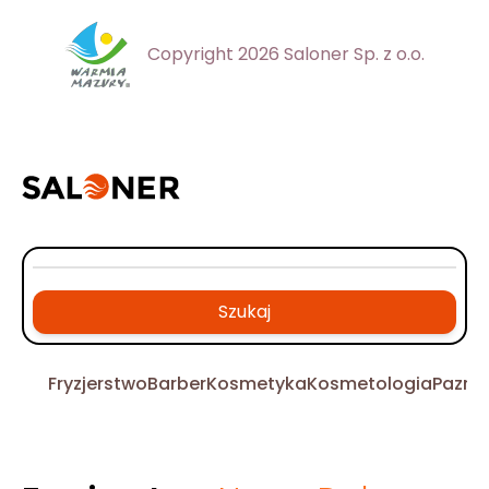
Copyright 2026 Saloner Sp. z o.o.
Szukaj
Fryzjerstwo
Barber
Kosmetyka
Kosmetologia
Pazno