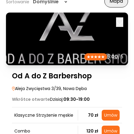
Mapa
Domyślnie
Sortowanie
5.00
/5
Od A do Z Barbershop
Aleja Zwycięstwa 3/39
, Nowa Dęba
Wkrótce otwarte
Dzisiaj:
09:30-19:00
Klasyczne Strzyżenie męskie
70 zł
Umów
Combo
120 zł
Umów