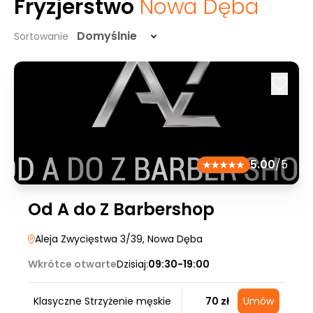
Fryzjerstwo
Nowa Dęba
Domyślnie
Sortowanie
5.00
/5
Od A do Z Barbershop
Aleja Zwycięstwa 3/39
, Nowa Dęba
Wkrótce otwarte
Dzisiaj:
09:30-19:00
Klasyczne Strzyżenie męskie
70 zł
Umów