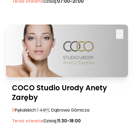
Teraz otwarte
Dzisiaj:
07:00-21:00
COCO Studio Urody Anety
Zaręby
Pękalskich
| 44
, Dąbrowa Górnicza
Teraz otwarte
Dzisiaj:
11:30-18:00