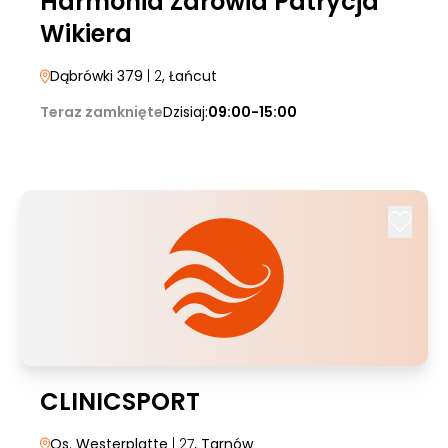
Harmonia Zdrowia Patrycja
Wikiera
Dąbrówki 379
| 2
, Łańcut
Teraz zamknięte
Dzisiaj:
09:00-15:00
CLINICSPORT
Os. Westerplatte
| 27
, Tarnów