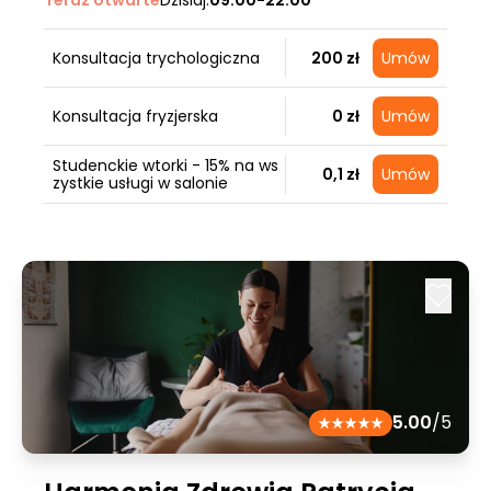
Teraz otwarte
Dzisiaj:
09:00-22:00
Konsultacja trychologiczna
200 zł
Umów
Konsultacja fryzjerska
0 zł
Umów
Studenckie wtorki - 15% na ws
0,1 zł
Umów
zystkie usługi w salonie
5.00
/5