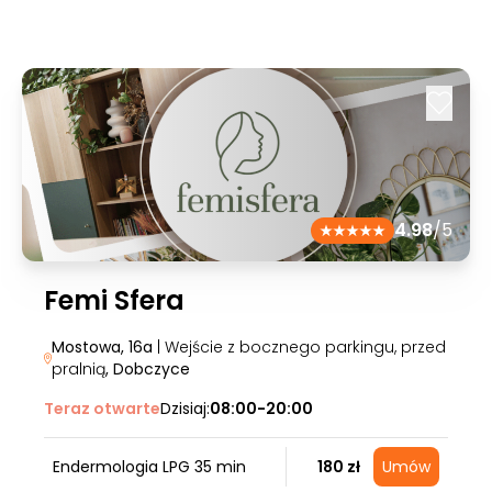
4.98
/5
Femi Sfera
Mostowa, 16a
| Wejście z bocznego parkingu, przed
pralnią
, Dobczyce
Teraz otwarte
Dzisiaj:
08:00-20:00
Endermologia LPG 35 min
180 zł
Umów