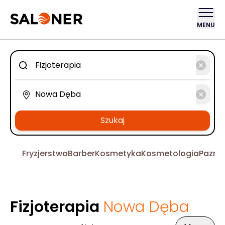
MENU
Szukaj
Fryzjerstwo
Barber
Kosmetyka
Kosmetologia
Pazno
Fizjoterapia
Nowa Dęba