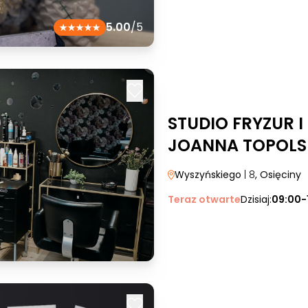
5.00
/5
STUDIO FRYZUR 
JOANNA TOPOLS
Wyszyńskiego
| 8
, Osięciny
Teraz otwarte
Dzisiaj:
09:00-