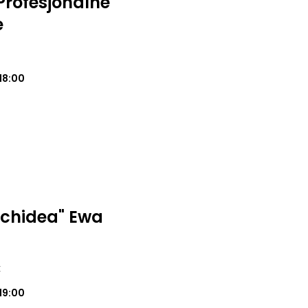
rofesjonalne
e
18:00
rchidea" Ewa
k
19:00