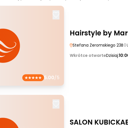
Hairstyle by Mar
Stefana Żeromskiego 23B
| 
Wkrótce otwarte
Dzisiaj:
10:
5.00
/5
SALON KUBICKA