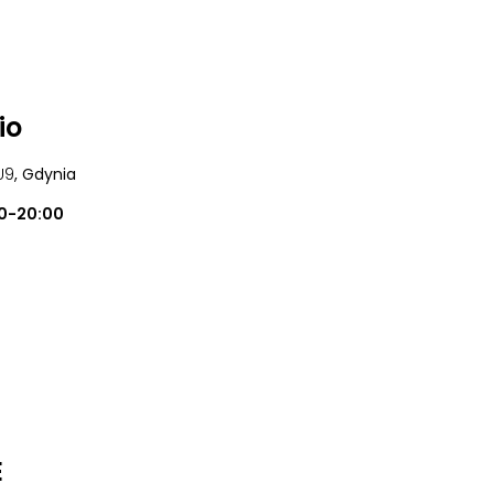
io
U9
, Gdynia
00-20:00
E