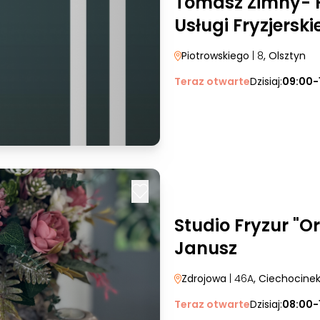
Tomasz Zimny- P
Usługi Fryzjerski
Piotrowskiego
| 8
, Olsztyn
Teraz otwarte
Dzisiaj:
09:00-
Studio Fryzur "O
Janusz
Zdrojowa
| 46A
, Ciechocine
Teraz otwarte
Dzisiaj:
08:00-