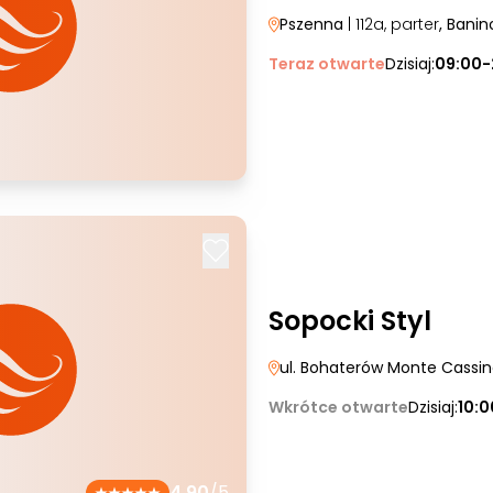
Pszenna
| 112a, parter
, Banin
Teraz otwarte
Dzisiaj:
09:00-
Sopocki Styl
ul. Bohaterów Monte Cassi
Wkrótce otwarte
Dzisiaj:
10:
4.90
/5