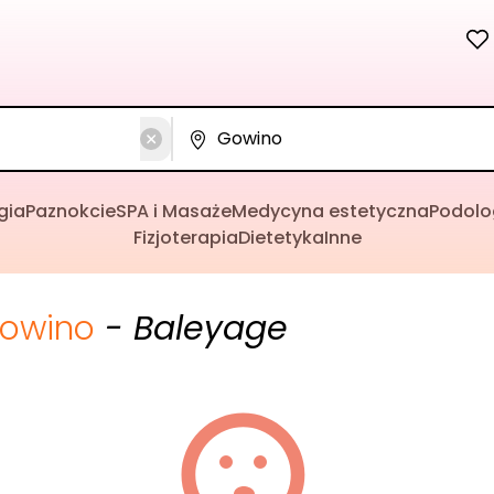
gia
Paznokcie
SPA i Masaże
Medycyna estetyczna
Podolo
Fizjoterapia
Dietetyka
Inne
owino
- Baleyage