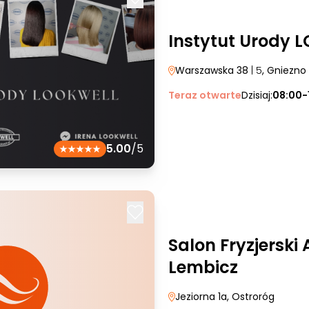
Instytut Urody 
Warszawska 38
| 5
, Gniezno
Teraz otwarte
Dzisiaj:
08:00-
5.00
/5
Salon Fryzjerski
Lembicz
Jeziorna 1a
, Ostroróg