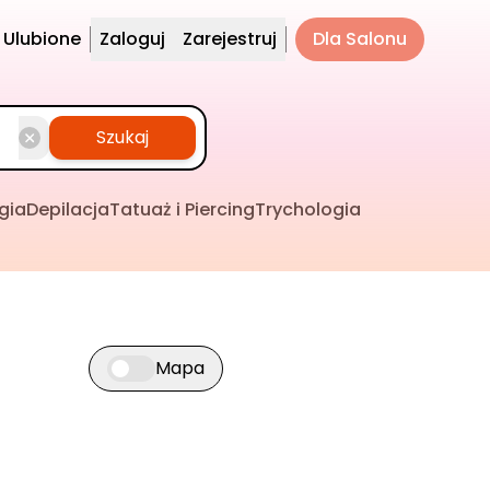
Ulubione
Zaloguj
Zarejestruj
Dla Salonu
Szukaj
gia
Depilacja
Tatuaż i Piercing
Trychologia
Mapa
Przełącz widok mapy