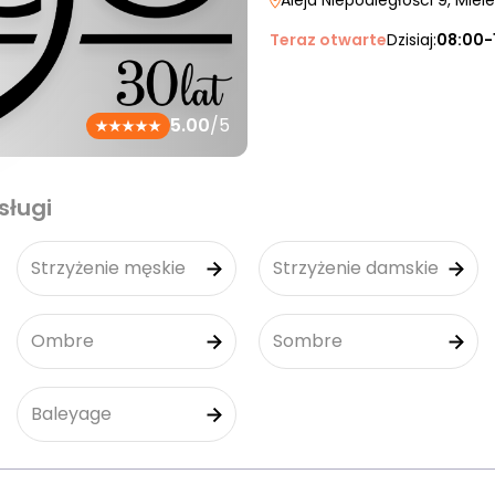
Aleja Niepodległości 9
, Miel
Teraz otwarte
Dzisiaj:
08:00-
5.00
/5
sługi
Strzyżenie męskie
Strzyżenie damskie
Ombre
Sombre
Baleyage