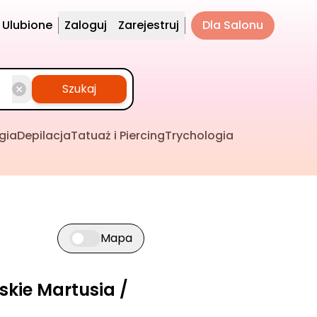
Ulubione
Zaloguj
Zarejestruj
Dla Salonu
Szukaj
gia
Depilacja
Tatuaż i Piercing
Trychologia
Mapa
Przełącz widok mapy
skie Martusia /