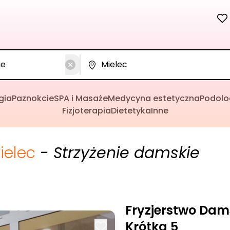
gia
Paznokcie
SPA i Masaże
Medycyna estetyczna
Podolo
Fizjoterapia
Dietetyka
Inne
ielec
- Strzyżenie damskie
Fryzjerstwo Dam
Krótka 5