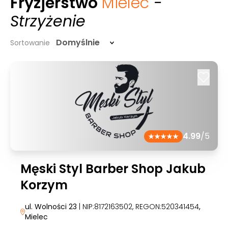
Fryzjerstwo
Mielec
-
Strzyżenie
Domyślnie
Sortowanie
4.99
/5
Męski Styl Barber Shop Jakub
Korzym
ul. Wolności 23
| NIP:8172163502, REGON:520341454
,
Mielec