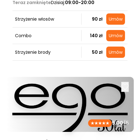
Teraz zamknięte
Dzisiaj:
09:00-20:00
Strzyżenie włosów
90 zł
Umów
Combo
140 zł
Umów
Strzyżenie brody
50 zł
Umów
5.00
/5