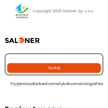
Copyright 2026 Saloner Sp. z o.o.
Szukaj
Fryzjerstwo
Barber
Kosmetyka
Kosmetologia
Pazno