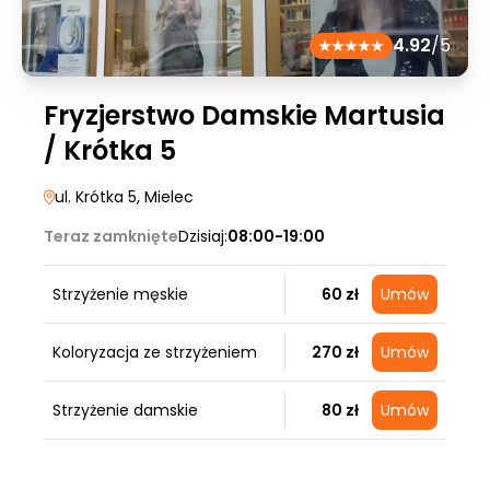
4.92
/5
Fryzjerstwo Damskie Martusia
/ Krótka 5
ul. Krótka 5
, Mielec
Teraz zamknięte
Dzisiaj:
08:00-19:00
Strzyżenie męskie
60 zł
Umów
Koloryzacja ze strzyżeniem
270 zł
Umów
Strzyżenie damskie
80 zł
Umów