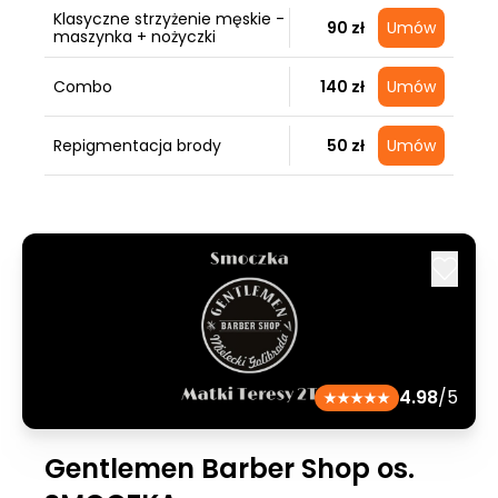
Klasyczne strzyżenie męskie -
90 zł
Umów
maszynka + nożyczki
Combo
140 zł
Umów
Repigmentacja brody
50 zł
Umów
4.98
/5
Gentlemen Barber Shop os.