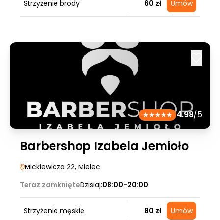
Strzyżenie brody
60 zł
Umów
4.98
/5
Barbershop Izabela Jemioło
Mickiewicza 22
, Mielec
Teraz zamknięte
Dzisiaj:
08:00-20:00
Strzyżenie męskie
80 zł
Umów