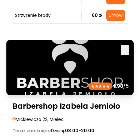
Strzyżenie brody
60 zł
Umów
4.98
/5
Barbershop Izabela Jemioło
Mickiewicza 22
, Mielec
Teraz zamknięte
Dzisiaj:
08:00-20:00