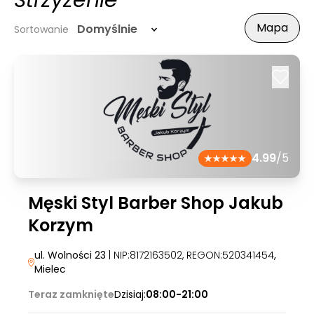
Strzyżenie
Mapa
Domyślnie
Sortowanie
4.99
/5
Męski Styl Barber Shop Jakub
Korzym
ul. Wolności 23
| NIP:8172163502, REGON:520341454
,
Mielec
Teraz zamknięte
Dzisiaj:
08:00-21:00