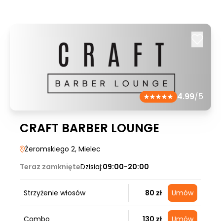
4.99
/5
CRAFT BARBER LOUNGE
Żeromskiego 2
, Mielec
Teraz zamknięte
Dzisiaj:
09:00-20:00
Strzyżenie włosów
80 zł
Umów
Combo
130 zł
Umów