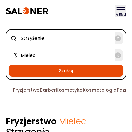
MENU
Szukaj
Fryzjerstwo
Barber
Kosmetyka
Kosmetologia
Pazno
Fryzjerstwo
Mielec
-