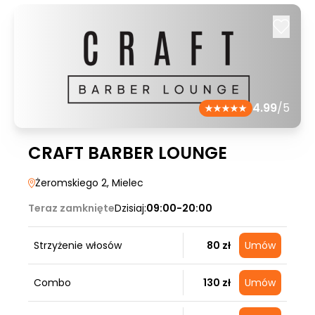
4.99
/5
CRAFT BARBER LOUNGE
Żeromskiego 2
, Mielec
Teraz zamknięte
Dzisiaj:
09:00-20:00
Strzyżenie włosów
80 zł
Umów
Combo
130 zł
Umów