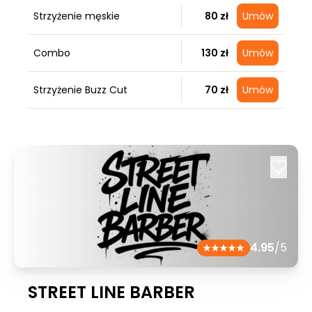
Strzyżenie męskie
80 zł
Umów
Combo
130 zł
Umów
Strzyżenie Buzz Cut
70 zł
Umów
4.95
/5
STREET LINE BARBER