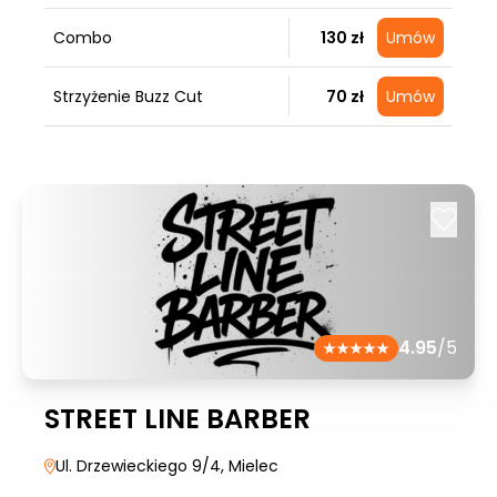
Combo
130 zł
Umów
Strzyżenie Buzz Cut
70 zł
Umów
4.95
/5
STREET LINE BARBER
Ul. Drzewieckiego 9/4
, Mielec