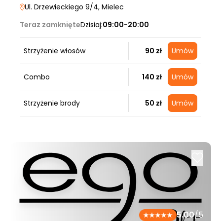
Ul. Drzewieckiego 9/4
, Mielec
Teraz zamknięte
Dzisiaj:
09:00-20:00
Strzyżenie włosów
90 zł
Umów
Combo
140 zł
Umów
Strzyżenie brody
50 zł
Umów
5.00
/5