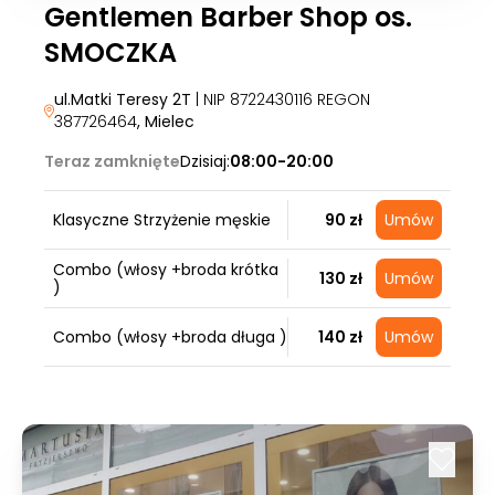
Gentlemen Barber Shop os.
SMOCZKA
ul.Matki Teresy 2T
| NIP 8722430116 REGON
387726464
, Mielec
Teraz zamknięte
Dzisiaj:
08:00-20:00
Klasyczne Strzyżenie męskie
90 zł
Umów
Combo (włosy +broda krótka
130 zł
Umów
)
Combo (włosy +broda długa )
140 zł
Umów