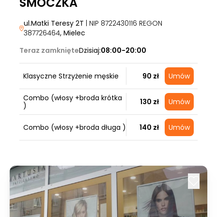
SMOCZKA
ul.Matki Teresy 2T
| NIP 8722430116 REGON
387726464
, Mielec
Teraz zamknięte
Dzisiaj:
08:00-20:00
Klasyczne Strzyżenie męskie
90 zł
Umów
Combo (włosy +broda krótka
130 zł
Umów
)
Combo (włosy +broda długa )
140 zł
Umów