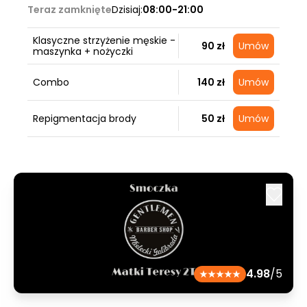
Teraz zamknięte
Dzisiaj:
08:00-21:00
Klasyczne strzyżenie męskie -
90 zł
Umów
maszynka + nożyczki
Combo
140 zł
Umów
Repigmentacja brody
50 zł
Umów
4.98
/5