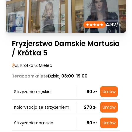
4.92
/5
Fryzjerstwo Damskie Martusia
/ Krótka 5
ul. Krótka 5
, Mielec
Teraz zamknięte
Dzisiaj:
08:00-19:00
Strzyżenie męskie
60 zł
Umów
Koloryzacja ze strzyżeniem
270 zł
Umów
Strzyżenie damskie
80 zł
Umów