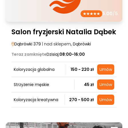
5.00
/5
Salon fryzjerski Natalia Dąbek
Dąbrówki 379
| nad sklepem
, Dąbrówki
Teraz zamknięte
Dzisiaj:
08:00-16:00
Koloryzacja globalna
150 - 220 zł
Umów
Strzyżenie męskie
45 zł
Umów
Koloryzacja kreatywna
270 - 500 zł
Umów