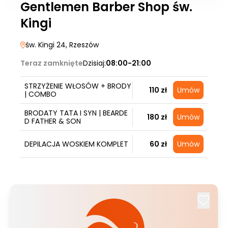
Gentlemen Barber Shop św.
Kingi
św. Kingi 24
, Rzeszów
Teraz zamknięte
Dzisiaj:
08:00-21:00
STRZYŻENIE WŁOSÓW + BRODY
110 zł
Umów
| COMBO
BRODATY TATA I SYN | BEARDE
180 zł
Umów
D FATHER & SON
DEPILACJA WOSKIEM KOMPLET
60 zł
Umów