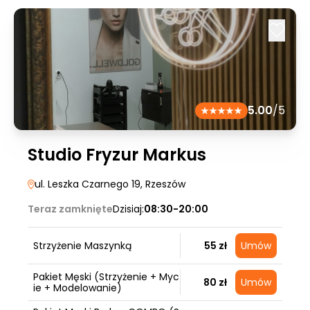
5.00
/5
Studio Fryzur Markus
ul. Leszka Czarnego 19
, Rzeszów
Teraz zamknięte
Dzisiaj:
08:30-20:00
Strzyżenie Maszynką
55 zł
Umów
Pakiet Męski (Strzyżenie + Myc
80 zł
Umów
ie + Modelowanie)