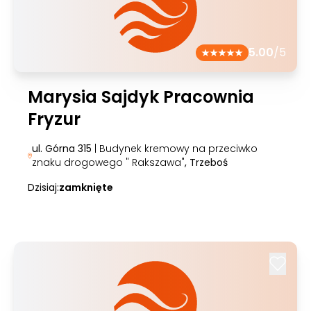
5.00
/5
Marysia Sajdyk Pracownia
Fryzur
ul. Górna 315
| Budynek kremowy na przeciwko
znaku drogowego " Rakszawa"
, Trzeboś
Dzisiaj:
zamknięte