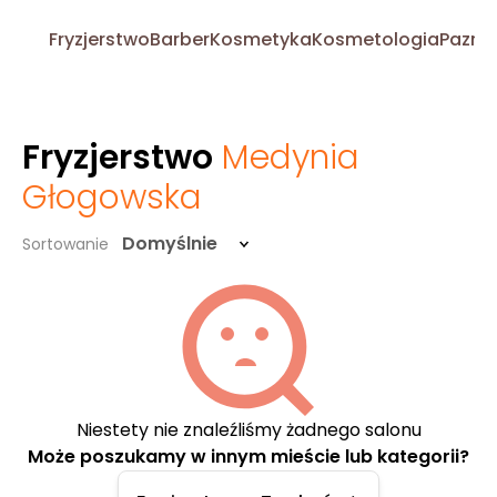
Fryzjerstwo
Barber
Kosmetyka
Kosmetologia
Pazno
Fryzjerstwo
Medynia
Głogowska
Domyślnie
Sortowanie
Niestety nie znaleźliśmy żadnego salonu
Może poszukamy w innym mieście lub kategorii?