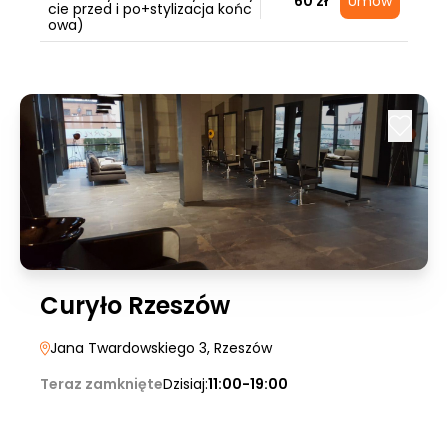
60 zł
Umów
cie przed i po+stylizacja końc
owa)
Curyło Rzeszów
Jana Twardowskiego 3
, Rzeszów
Teraz zamknięte
Dzisiaj:
11:00-19:00