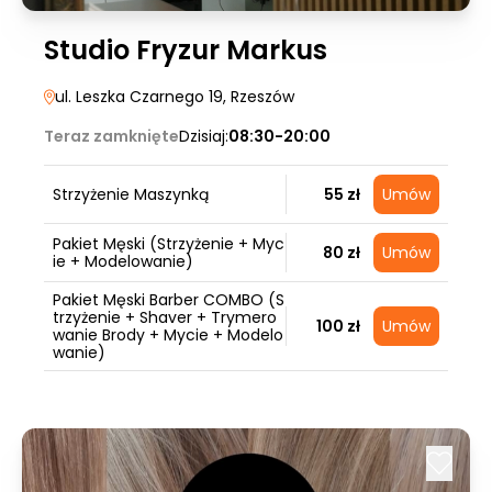
Studio Fryzur Markus
ul. Leszka Czarnego 19
, Rzeszów
Teraz zamknięte
Dzisiaj:
08:30-20:00
Strzyżenie Maszynką
55 zł
Umów
Pakiet Męski (Strzyżenie + Myc
80 zł
Umów
ie + Modelowanie)
Pakiet Męski Barber COMBO (S
trzyżenie + Shaver + Trymero
100 zł
Umów
wanie Brody + Mycie + Modelo
wanie)