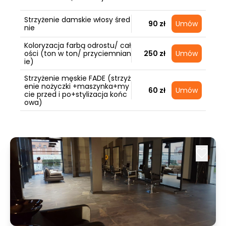
Strzyżenie damskie włosy śred
90 zł
Umów
nie
Koloryzacja farbą odrostu/ cał
ości (ton w ton/ przyciemnian
250 zł
Umów
ie)
Strzyżenie męskie FADE (strzyż
enie nożyczki +maszynka+my
60 zł
Umów
cie przed i po+stylizacja końc
owa)