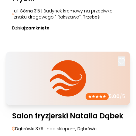
ul. Górna 315
| Budynek kremowy na przeciwko
znaku drogowego " Rakszawa"
, Trzeboś
Dzisiaj:
zamknięte
5.00
/5
Salon fryzjerski Natalia Dąbek
Dąbrówki 379
| nad sklepem
, Dąbrówki