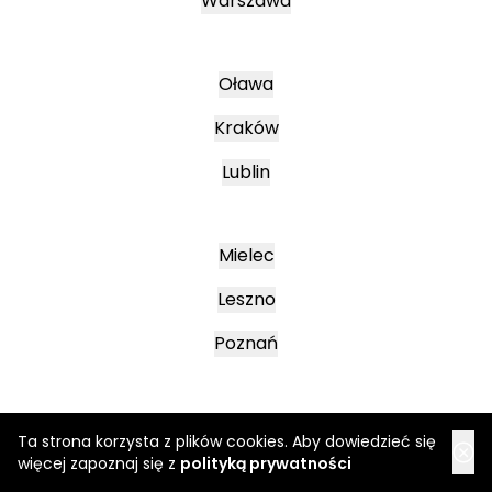
Warszawa
Oława
Kraków
Lublin
Mielec
Leszno
Poznań
Katowice
Ta strona korzysta z plików cookies. Aby dowiedzieć się
więcej zapoznaj się z
polityką prywatności
Jasło