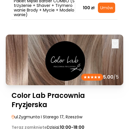
Pakiet Męski Barber COMBO (S
trzyżenie + Shaver + Trymero
100 zł
Umów
wanie Brody + Mycie + Modelo
wanie)
5.00
/5
Color Lab Pracownia
Fryzjerska
ul.Zygmunta I Starego 17
, Rzeszów
Teraz zamknięte
Dzisiaj:
10:00-18:00