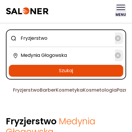
MENU
Szukaj
Fryzjerstwo
Barber
Kosmetyka
Kosmetologia
Pazno
Fryzjerstwo
Medynia