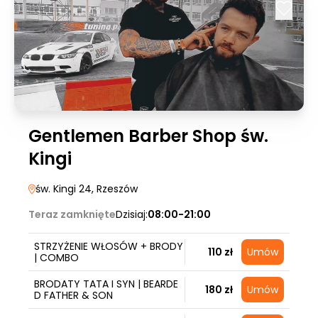
Gentlemen Barber Shop św.
Kingi
św. Kingi 24
, Rzeszów
Teraz zamknięte
Dzisiaj:
08:00-21:00
STRZYŻENIE WŁOSÓW + BRODY
110 zł
Umów
| COMBO
BRODATY TATA I SYN | BEARDE
180 zł
Umów
D FATHER & SON