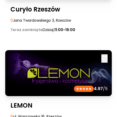
Curyło Rzeszów
Jana Twardowskiego 3
, Rzeszów
Teraz zamknięte
Dzisiaj:
11:00-19:00
4.97
/5
LEMON
ul. Warszawska 16
, Rzeszów