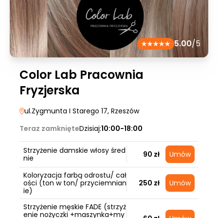
5.00
/5
Color Lab Pracownia
Fryzjerska
ul.Zygmunta I Starego 17
, Rzeszów
Teraz zamknięte
Dzisiaj:
10:00-18:00
Strzyżenie damskie włosy śred
90 zł
Umów
nie
Koloryzacja farbą odrostu/ cał
ości (ton w ton/ przyciemnian
250 zł
Umów
ie)
Strzyżenie męskie FADE (strzyż
enie nożyczki +maszynka+my