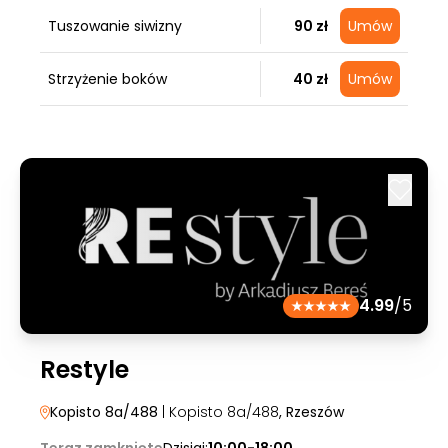
Tuszowanie siwizny
90 zł
Umów
Strzyżenie boków
40 zł
Umów
4.99
/5
Restyle
Kopisto 8a/488
| Kopisto 8a/488
, Rzeszów