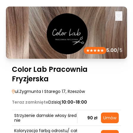
5.00
/5
Color Lab Pracownia
Fryzjerska
ul.Zygmunta I Starego 17
, Rzeszów
Teraz zamknięte
Dzisiaj:
10:00-18:00
Strzyżenie damskie włosy śred
90 zł
Umów
nie
Koloryzacja farbą odrostu/ cał