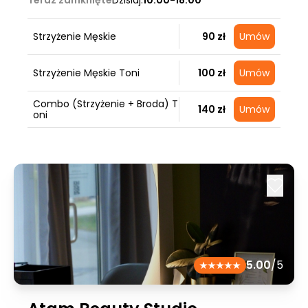
Teraz zamknięte
Dzisiaj:
10:00-18:00
Strzyżenie Męskie
90 zł
Umów
Strzyżenie Męskie Toni
100 zł
Umów
Combo (Strzyżenie + Broda) T
140 zł
Umów
oni
5.00
/5