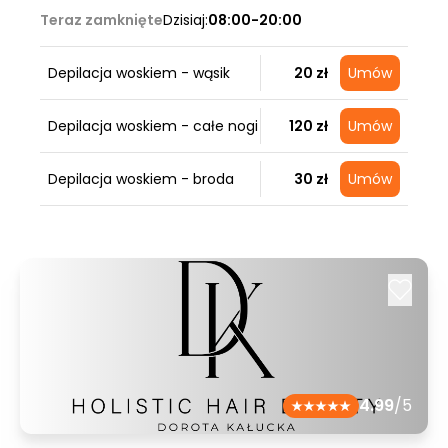
Teraz zamknięte
Dzisiaj:
08:00-20:00
Depilacja woskiem - wąsik
20 zł
Umów
Depilacja woskiem - całe nogi
120 zł
Umów
Depilacja woskiem - broda
30 zł
Umów
4.99
/5