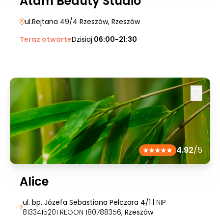
Atam Beauty Studio
ul.Rejtana 49/4 Rzeszów
, Rzeszów
Teraz otwarte
Dzisiaj:
06:00-21:30
4.92
/5
Alice
ul. bp. Józefa Sebastiana Pelczara 4/1
| NIP
8133415201 REGON 180788356
, Rzeszów