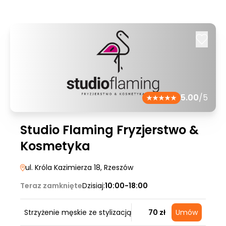
5.00
/5
Studio Flaming Fryzjerstwo &
Kosmetyka
ul. Króla Kazimierza 18
, Rzeszów
Teraz zamknięte
Dzisiaj:
10:00-18:00
Strzyżenie męskie ze stylizacją
70 zł
Umów