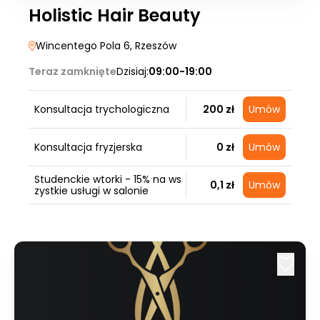
Holistic Hair Beauty
Wincentego Pola 6
, Rzeszów
Teraz zamknięte
Dzisiaj:
09:00-19:00
Konsultacja trychologiczna
200 zł
Umów
Konsultacja fryzjerska
0 zł
Umów
Studenckie wtorki - 15% na ws
0,1 zł
Umów
zystkie usługi w salonie