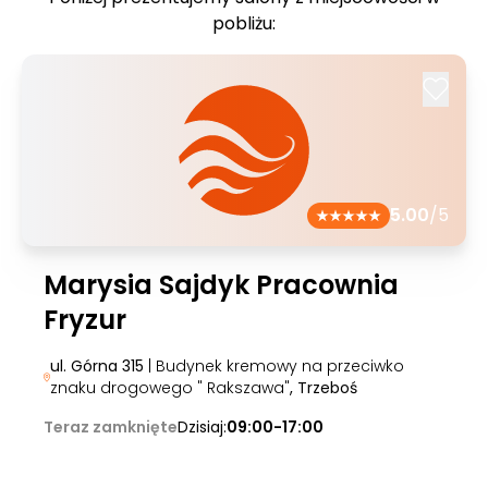
pobliżu:
5.00
/5
Marysia Sajdyk Pracownia
Fryzur
ul. Górna 315
| Budynek kremowy na przeciwko
znaku drogowego " Rakszawa"
, Trzeboś
Teraz zamknięte
Dzisiaj:
09:00-17:00