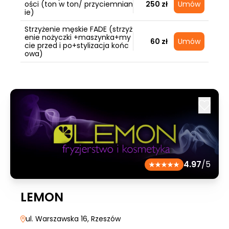
ości (ton w ton/ przyciemnian
250 zł
Umów
ie)
Strzyżenie męskie FADE (strzyż
enie nożyczki +maszynka+my
60 zł
Umów
cie przed i po+stylizacja końc
owa)
4.97
/5
LEMON
ul. Warszawska 16
, Rzeszów