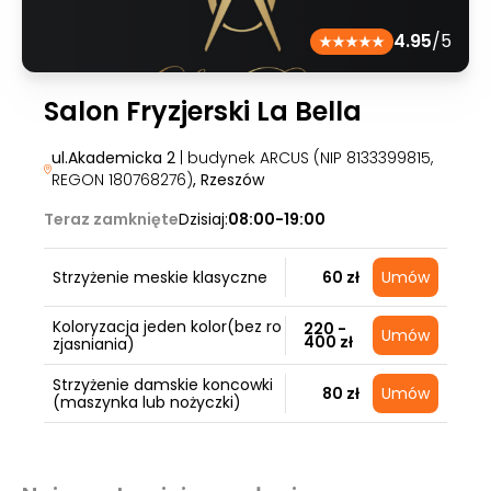
4.95
/5
Salon Fryzjerski La Bella
ul.Akademicka 2
| budynek ARCUS (NIP 8133399815,
REGON 180768276)
, Rzeszów
Teraz zamknięte
Dzisiaj:
08:00-19:00
Strzyżenie meskie klasyczne
60 zł
Umów
Koloryzacja jeden kolor(bez ro
220 -
Umów
400 zł
zjasniania)
Strzyżenie damskie koncowki
80 zł
Umów
(maszynka lub nożyczki)