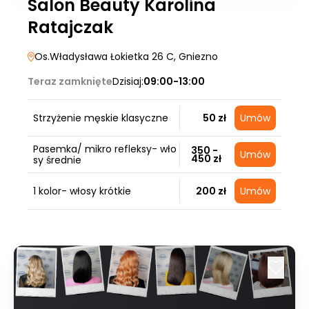
Salon Beauty Karolina
Ratajczak
Os.Władysława Łokietka 26 C
, Gniezno
Teraz zamknięte
Dzisiaj:
09:00-13:00
Strzyżenie męskie klasyczne
50 zł
Umów
Pasemka/ mikro refleksy- wło
350 -
Umów
450 zł
sy średnie
1 kolor- włosy krótkie
200 zł
Umów