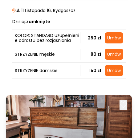
ul. 11 Listopada 16
, Bydgoszcz
Dzisiaj:
zamknięte
KOLOR: STANDARD uzupełnieni
250 zł
Umów
e odrostu bez rozjaśniania
STRZYŻENIE męskie
80 zł
Umów
STRZYŻENIE damskie
150 zł
Umów