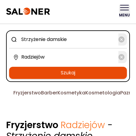
MENU
Szukaj
Fryzjerstwo
Barber
Kosmetyka
Kosmetologia
Pazno
Fryzjerstwo
Radziejów
-