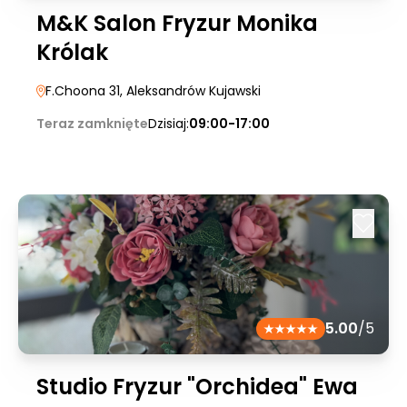
M&K Salon Fryzur Monika
Królak
F.Choona 31
, Aleksandrów Kujawski
Teraz zamknięte
Dzisiaj:
09:00-17:00
5.00
/5
Studio Fryzur "Orchidea" Ewa