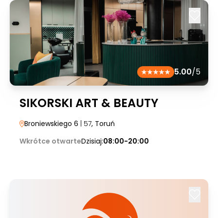
5.00
/5
SIKORSKI ART & BEAUTY
Broniewskiego 6
| 57
, Toruń
Wkrótce otwarte
Dzisiaj:
08:00-20:00