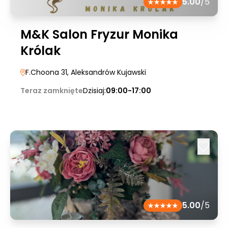
5.00
/5
M&K Salon Fryzur Monika
Królak
F.Choona 31
, Aleksandrów Kujawski
Teraz zamknięte
Dzisiaj:
09:00-17:00
5.00
/5