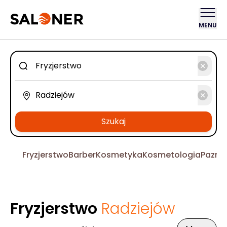
MENU
Szukaj
Fryzjerstwo
Barber
Kosmetyka
Kosmetologia
Pazno
Fryzjerstwo
Radziejów