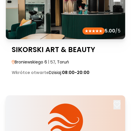
5.00
/5
SIKORSKI ART & BEAUTY
Broniewskiego 6
| 57
, Toruń
Wkrótce otwarte
Dzisiaj:
08:00-20:00