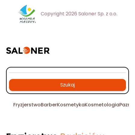
Copyright 2026 Saloner Sp. z o.o.
Szukaj
Fryzjerstwo
Barber
Kosmetyka
Kosmetologia
Pazno