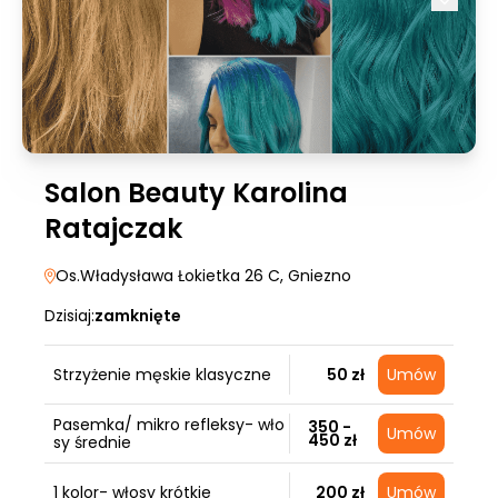
Salon Beauty Karolina
Ratajczak
Os.Władysława Łokietka 26 C
, Gniezno
Dzisiaj:
zamknięte
Strzyżenie męskie klasyczne
50 zł
Umów
Pasemka/ mikro refleksy- wło
350 -
Umów
450 zł
sy średnie
1 kolor- włosy krótkie
200 zł
Umów