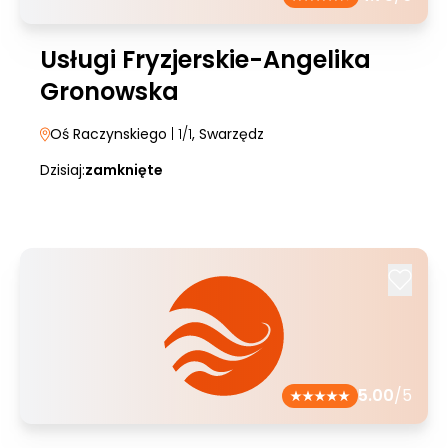
Usługi Fryzjerskie-Angelika
Gronowska
Oś Raczynskiego
| 1/1
, Swarzędz
Dzisiaj:
zamknięte
5.00
/5