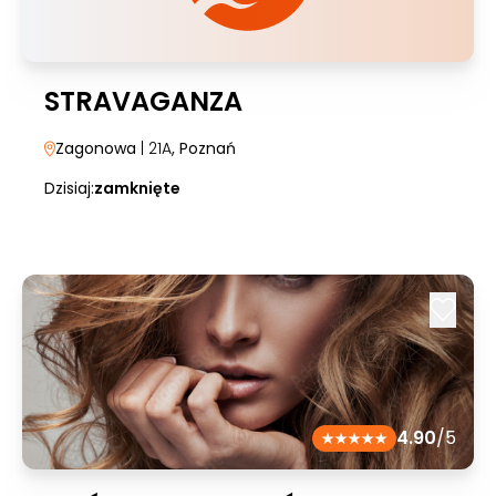
STRAVAGANZA
Zagonowa
| 21A
, Poznań
Dzisiaj:
zamknięte
4.90
/5