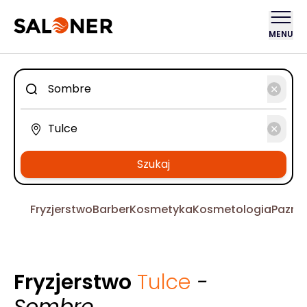
MENU
Szukaj
Fryzjerstwo
Barber
Kosmetyka
Kosmetologia
Pazno
Fryzjerstwo
Tulce
-