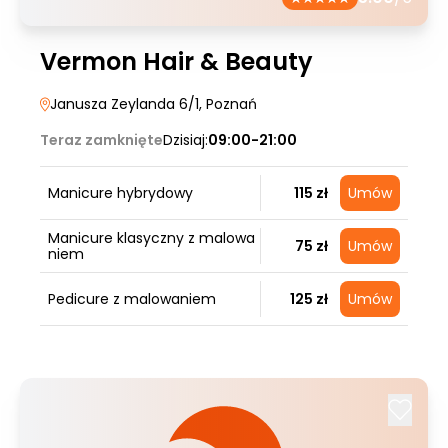
Vermon Hair & Beauty
Janusza Zeylanda 6/1
, Poznań
Teraz zamknięte
Dzisiaj:
09:00-21:00
Manicure hybrydowy
115 zł
Umów
Manicure klasyczny z malowa
75 zł
Umów
niem
Pedicure z malowaniem
125 zł
Umów