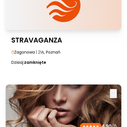
STRAVAGANZA
Zagonowa
| 21A
, Poznań
Dzisiaj:
zamknięte
4.90
/5