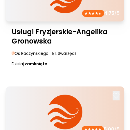
4.75
/5
Usługi Fryzjerskie-Angelika
Gronowska
Oś Raczynskiego
| 1/1
, Swarzędz
Dzisiaj:
zamknięte
5.00
/5