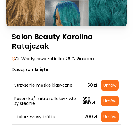
Salon Beauty Karolina
Ratajczak
Os.Władysława Łokietka 26 C
, Gniezno
Dzisiaj:
zamknięte
Strzyżenie męskie klasyczne
50 zł
Umów
Pasemka/ mikro refleksy- wło
350 -
Umów
450 zł
sy średnie
1 kolor- włosy krótkie
200 zł
Umów