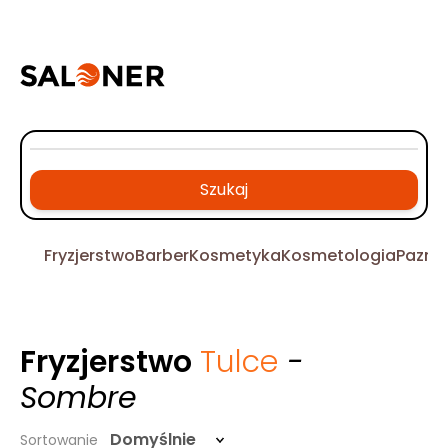
Szukaj
Fryzjerstwo
Barber
Kosmetyka
Kosmetologia
Pazno
Fryzjerstwo
Tulce
-
Sombre
Domyślnie
Sortowanie