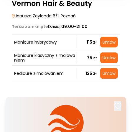
Vermon Hair & Beauty
Janusza Zeylanda 6/1
, Poznań
Teraz zamknięte
Dzisiaj:
09:00-21:00
Manicure hybrydowy
115 zł
Umów
Manicure klasyczny z malowa
75 zł
Umów
niem
Pedicure z malowaniem
125 zł
Umów