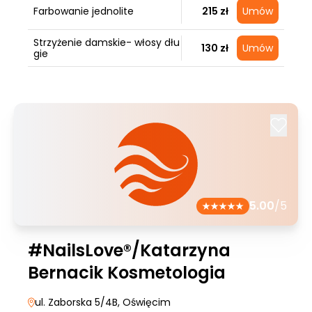
Farbowanie jednolite
215 zł
Umów
Strzyżenie damskie- włosy dłu
130 zł
Umów
gie
5.00
/5
#NailsLove®/Katarzyna
Bernacik Kosmetologia
ul. Zaborska 5/4B
, Oświęcim