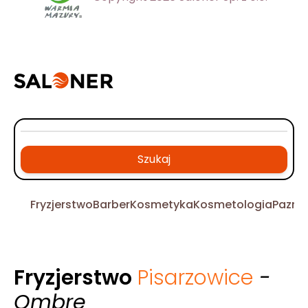
Szukaj
Fryzjerstwo
Barber
Kosmetyka
Kosmetologia
Pazno
Fryzjerstwo
Pisarzowice
-
Ombre