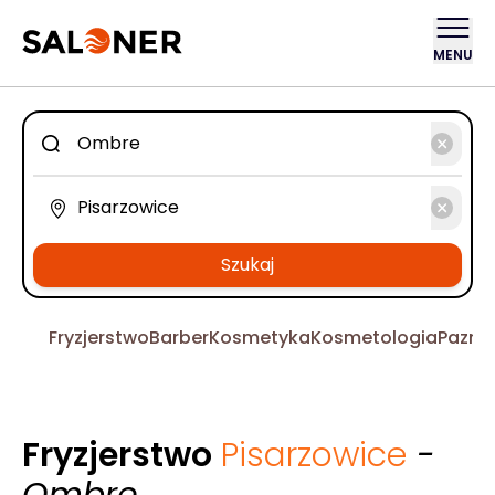
MENU
Szukaj
Fryzjerstwo
Barber
Kosmetyka
Kosmetologia
Pazno
Fryzjerstwo
Pisarzowice
-