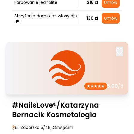
Farbowanie jednolite
215 zł
Umów
Strzyżenie damskie- włosy dłu
130 zł
Umów
gie
5.00
/5
#NailsLove®/Katarzyna
Bernacik Kosmetologia
ul. Zaborska 5/4B
, Oświęcim