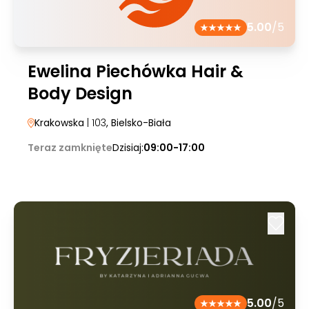
5.00
/5
Ewelina Piechówka Hair &
Body Design
Krakowska
| 103
, Bielsko-Biała
Teraz zamknięte
Dzisiaj:
09:00-17:00
5.00
/5