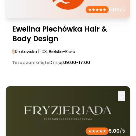
5.00
/5
Ewelina Piechówka Hair &
Body Design
Krakowska
| 103
, Bielsko-Biała
Teraz zamknięte
Dzisiaj:
09:00-17:00
5.00
/5