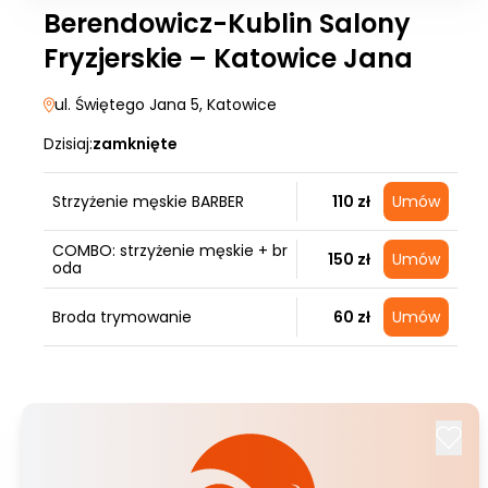
Berendowicz-Kublin Salony
Fryzjerskie – Katowice Jana
ul. Świętego Jana 5
, Katowice
Dzisiaj:
zamknięte
Strzyżenie męskie BARBER
110 zł
Umów
COMBO: strzyżenie męskie + br
150 zł
Umów
oda
Broda trymowanie
60 zł
Umów