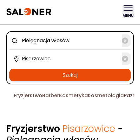
MENU
Szukaj
Fryzjerstwo
Barber
Kosmetyka
Kosmetologia
Pazno
Fryzjerstwo
Pisarzowice
-