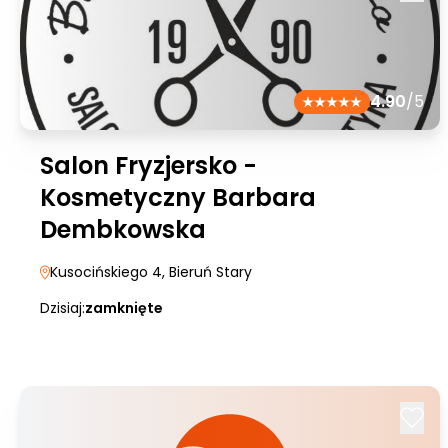
4.90
/5
Salon Fryzjersko -
Kosmetyczny Barbara
Dembkowska
Kusocińskiego 4
, Bieruń Stary
Dzisiaj:
zamknięte