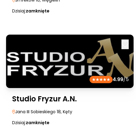
Smreków 10
, Węgielin
Dzisiaj:
zamknięte
4.99
/5
Studio Fryzur A.N.
Jana III Sobieskiego 18
, Kęty
Dzisiaj:
zamknięte