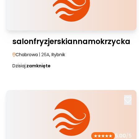
salonfryzjerskiannamokrzycka
Chabrowa
| 26A
, Rybnik
Dzisiaj:
zamknięte
5.00
/5