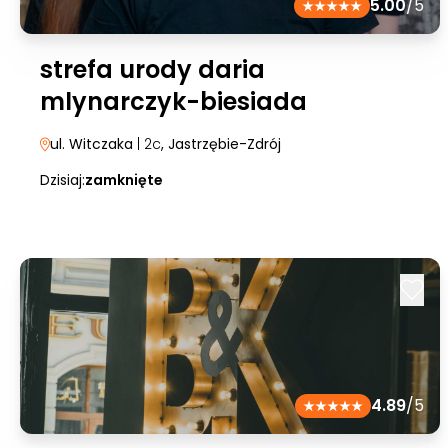
5.00
/5
strefa urody daria
mlynarczyk-biesiada
ul. Witczaka
| 2c
, Jastrzębie-Zdrój
Dzisiaj:
zamknięte
4.89
/5