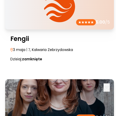
5.00
/5
Fengii
3 maja
| 7
, Kalwaria Zebrzydowska
Dzisiaj:
zamknięte