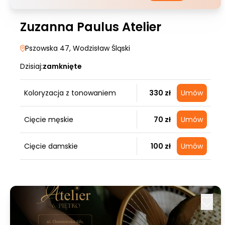
Zuzanna Paulus Atelier
Pszowska 47
, Wodzisław Śląski
Dzisiaj:
zamknięte
Koloryzacja z tonowaniem
330 zł
Umów
Cięcie męskie
70 zł
Umów
Cięcie damskie
100 zł
Umów