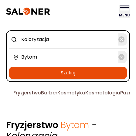
MENU
Szukaj
Fryzjerstwo
Barber
Kosmetyka
Kosmetologia
Pazno
Fryzjerstwo
Bytom
-