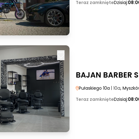
Teraz zamknięte
Dzisiaj:
08:0
BAJAN BARBER 
Pułaskiego 10a
| 10a
, Myszk
Teraz zamknięte
Dzisiaj:
08:0