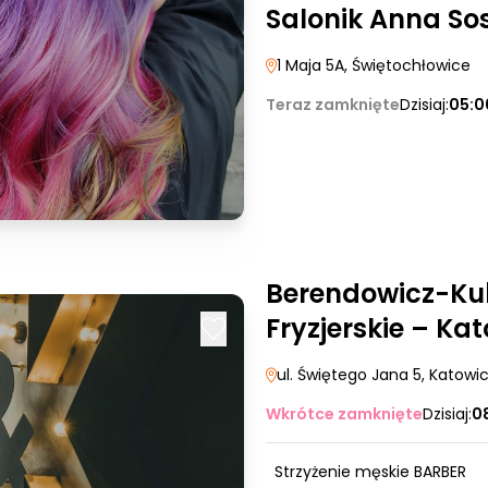
Salonik Anna So
1 Maja 5A
, Świętochłowice
Teraz zamknięte
Dzisiaj:
05:0
Berendowicz-Kub
Fryzjerskie – Ka
ul. Świętego Jana 5
, Katowi
Wkrótce zamknięte
Dzisiaj:
0
Strzyżenie męskie BARBER