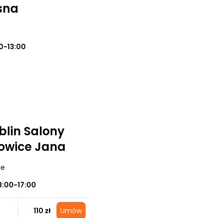
sna
0-13:00
lin Salony
towice Jana
ce
8:00-17:00
110 zł
Umów