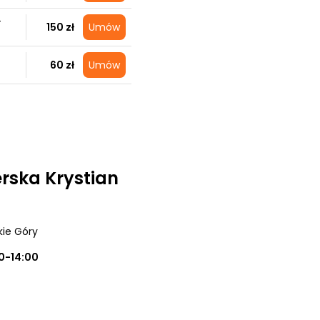
+
150 zł
Umów
60 zł
Umów
erska Krystian
kie Góry
0-14:00