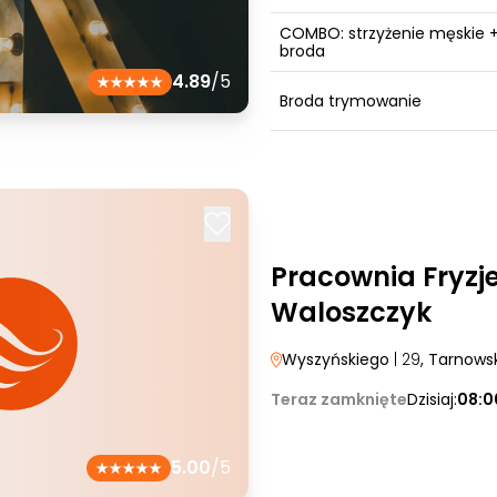
COMBO: strzyżenie męskie 
broda
4.89
/5
Broda trymowanie
Pracownia Fryzj
Waloszczyk
Wyszyńskiego
| 29
, Tarnows
Teraz zamknięte
Dzisiaj:
08:0
5.00
/5