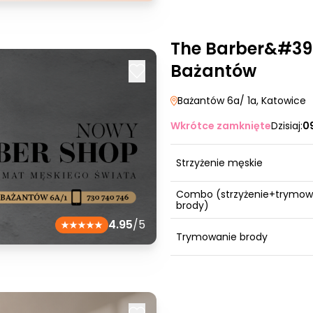
The Barber&#39;
Bażantów
Bażantów 6a/ 1a
, Katowice
Wkrótce zamknięte
Dzisiaj:
0
Strzyżenie męskie
Combo (strzyżenie+trymow
brody)
4.95
/5
Trymowanie brody