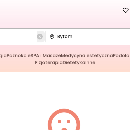
gia
Paznokcie
SPA i Masaże
Medycyna estetyczna
Podolo
Fizjoterapia
Dietetyka
Inne