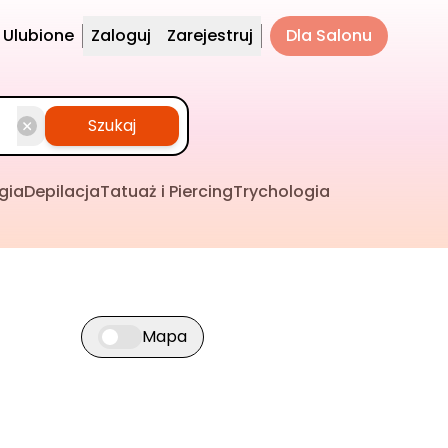
Ulubione
Zaloguj
Zarejestruj
Dla Salonu
Szukaj
gia
Depilacja
Tatuaż i Piercing
Trychologia
Mapa
Przełącz widok mapy