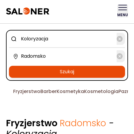
MENU
Szukaj
Fryzjerstwo
Barber
Kosmetyka
Kosmetologia
Pazno
Fryzjerstwo
Radomsko
-