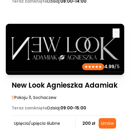
Teraz zamknięte
Dzisiaj:
08:00-14:00
4.99
/5
New Look Agnieszka Adamiak
Pokoju 11
, Sochaczew
Teraz zamknięte
Dzisiaj:
09:00-15:00
Upięcia/upięcia ślubne
200 zł
Umów