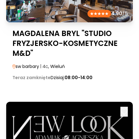
4.90
/5
MAGDALENA BRYL "STUDIO
FRYZJERSKO-KOSMETYCZNE
M&D"
sw barbary
| 4c
, Wieluń
Teraz zamknięte
Dzisiaj:
08:00-14:00