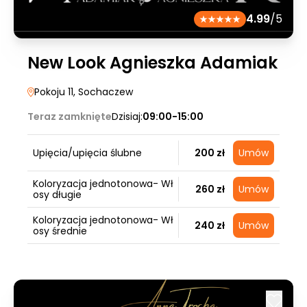
4.99
/5
New Look Agnieszka Adamiak
Pokoju 11
, Sochaczew
Teraz zamknięte
Dzisiaj:
09:00-15:00
Upięcia/upięcia ślubne
200 zł
Umów
Koloryzacja jednotonowa- Wł
260 zł
Umów
osy długie
Koloryzacja jednotonowa- Wł
240 zł
Umów
osy średnie