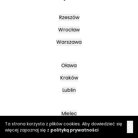
Rzeszów
Wrocław
Warszawa
Oława
Kraków
Lublin
Mielec
Ta strona korzysta z plików cookies. Aby dowiedzieć się
Leszno
więcej zapoznaj się z
polityką prywatności