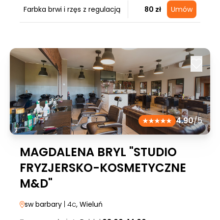
Farbka brwi i rzęs z regulacją
80 zł
Umów
4.90
/5
MAGDALENA BRYL "STUDIO
FRYZJERSKO-KOSMETYCZNE
M&D"
sw barbary
| 4c
, Wieluń