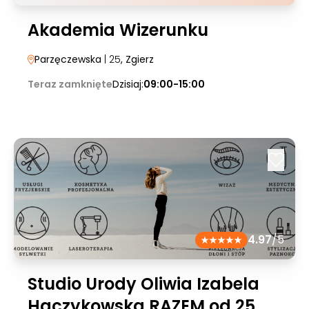
Akademia Wizerunku
Parzęczewska
| 25
, Zgierz
Teraz zamknięte
Dzisiaj:
09:00-15:00
4.97
/5
Studio Urody Oliwia Izabela
Haczykowska RAZEM od 25