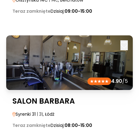
Olsztyńska 14C
| 14c
, Bełchatów
Teraz zamknięte
Dzisiaj:
09:00-15:00
4.90
/5
SALON BARBARA
Syrenki 31
| 31
, Łódź
Teraz zamknięte
Dzisiaj:
08:00-15:00