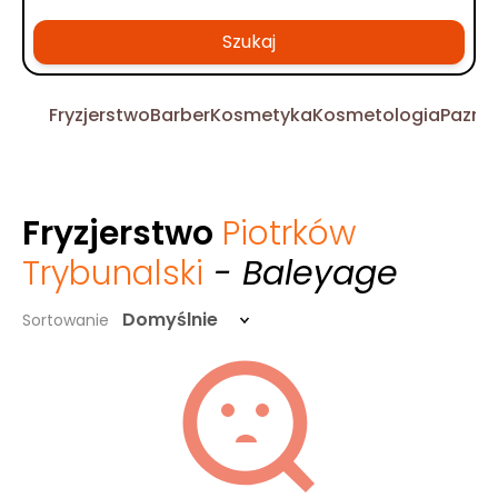
Szukaj
Fryzjerstwo
Barber
Kosmetyka
Kosmetologia
Pazno
Fryzjerstwo
Piotrków
Trybunalski
- Baleyage
Domyślnie
Sortowanie