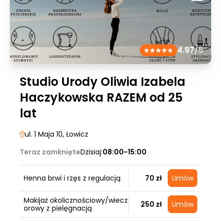
4.97
/5
Studio Urody Oliwia Izabela
Haczykowska RAZEM od 25
lat
ul. 1 Maja 10
, Łowicz
Teraz zamknięte
Dzisiaj:
08:00-15:00
Henna brwi i rzęs z regulacją
70 zł
Umów
Makijaż okolicznościowy/wiecz
250 zł
Umów
orowy z pielęgnacją