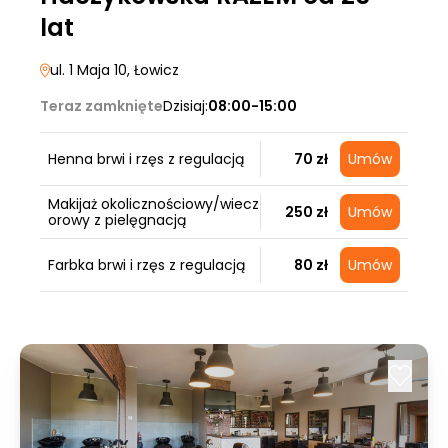
lat
ul. 1 Maja 10
, Łowicz
Teraz zamknięte
Dzisiaj:
08:00-15:00
Henna brwi i rzęs z regulacją
70 zł
Umów
Makijaż okolicznościowy/wiecz
250 zł
Umów
orowy z pielęgnacją
Farbka brwi i rzęs z regulacją
80 zł
Umów