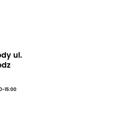
dy ul.
odz
0-15:00