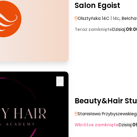
Salon Egoist
Olsztyńska 14C
| 14c
, Bełch
Teraz zamknięte
Dzisiaj:
09:0
Beauty&Hair St
Stanisława Przybyszewskie
Wkrótce zamknięte
Dzisiaj:
0