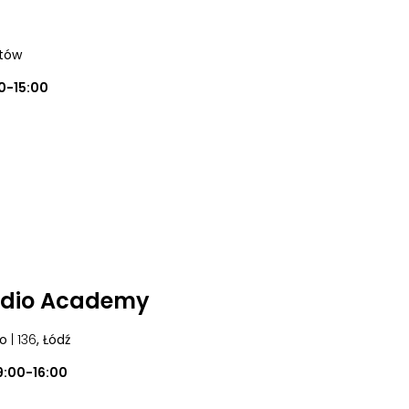
atów
0-15:00
udio Academy
go
| 136
, Łódź
9:00-16:00