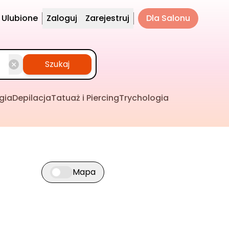
Ulubione
Zaloguj
Zarejestruj
Dla Salonu
Szukaj
gia
Depilacja
Tatuaż i Piercing
Trychologia
Mapa
Przełącz widok mapy