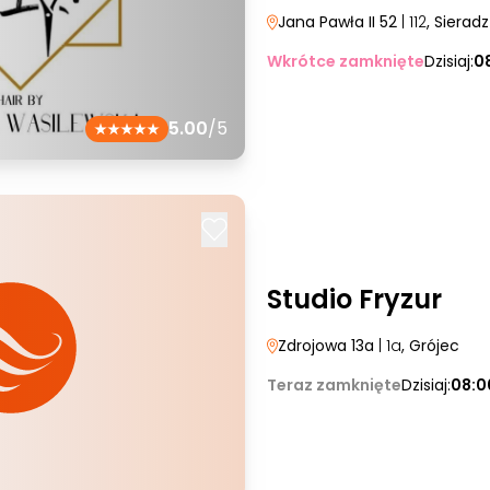
Jana Pawła II 52
| 112
, Sieradz
Wkrótce zamknięte
Dzisiaj:
0
5.00
/5
Studio Fryzur
Zdrojowa 13a
| 1a
, Grójec
Teraz zamknięte
Dzisiaj:
08:0