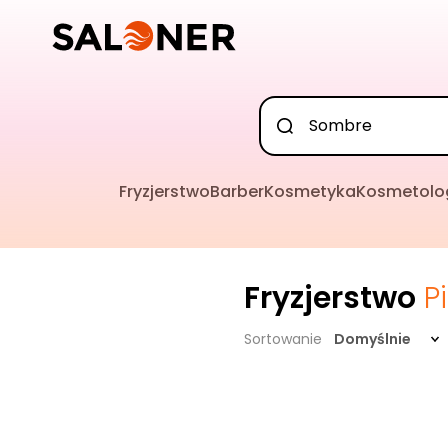
Fryzjerstwo
Barber
Kosmetyka
Kosmetolo
Fryzjerstwo
P
Sortowanie
Domyślnie