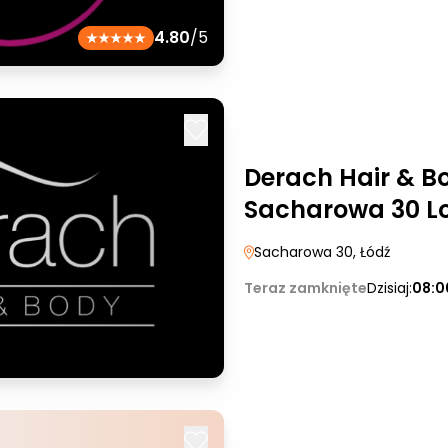
4.80
/5
Derach Hair & Bo
Sacharowa 30 L
Sacharowa 30
, Łódź
Teraz zamknięte
Dzisiaj:
08:0