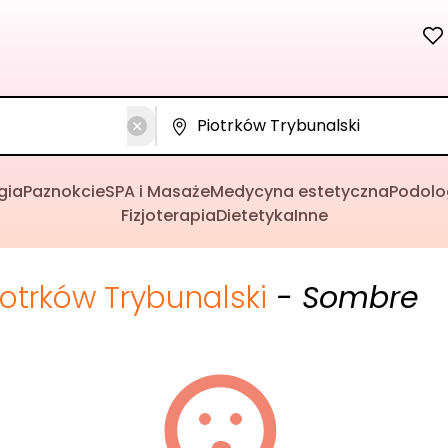
gia
Paznokcie
SPA i Masaże
Medycyna estetyczna
Podolo
Fizjoterapia
Dietetyka
Inne
iotrków Trybunalski
- Sombre