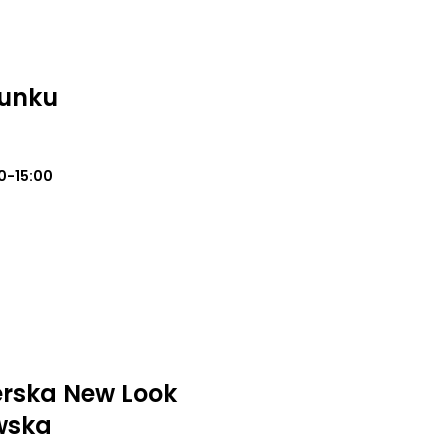
unku
0-15:00
erska New Look
wska