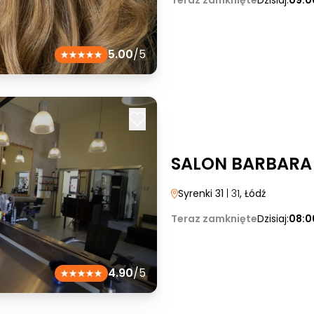
Teraz zamknięte
Dzisiaj:
09:0
5.00
/5
SALON BARBARA
Syrenki 31
| 31
, Łódź
Teraz zamknięte
Dzisiaj:
08:0
4.90
/5