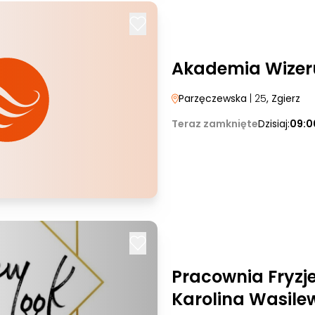
Akademia Wizer
Parzęczewska
| 25
, Zgierz
Teraz zamknięte
Dzisiaj:
09:0
Pracownia Fryzj
Karolina Wasile