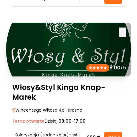
5.00
/5
Włosy&Styl Kinga Knap-
Marek
Wincentego Witosa 4c
, Krosno
Teraz otwarte
Dzisiaj:
09:00-17:00
Koloryzacja ( jeden kolor)- wł