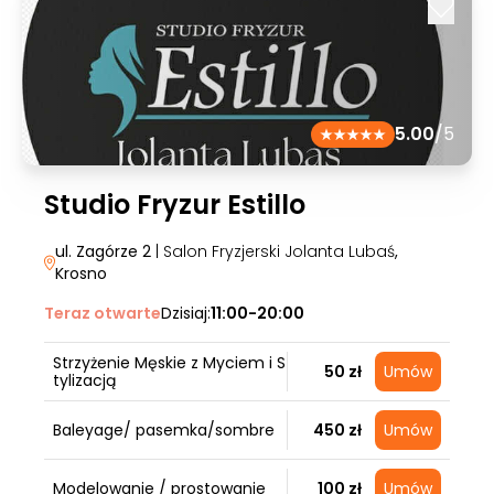
5.00
/5
Studio Fryzur Estillo
ul. Zagórze 2
| Salon Fryzjerski Jolanta Lubaś
,
Krosno
Teraz otwarte
Dzisiaj:
11:00-20:00
Strzyżenie Męskie z Myciem i S
50 zł
Umów
tylizacją
Baleyage/ pasemka/sombre
450 zł
Umów
Modelowanie / prostowanie
100 zł
Umów