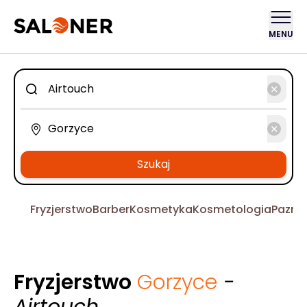
MENU
Szukaj
Fryzjerstwo
Barber
Kosmetyka
Kosmetologia
Pazno
Fryzjerstwo
Gorzyce
-