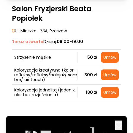
Salon Fryzjerski Beata
Popiołek
Ul. Mieszka I 73A
, Rzeszów
Teraz otwarte
Dzisiaj:
08:00-19:00
Strzyżenie męskie
50 zł
Umów
Koloryzacja kreatywna (kolor+
refleksy/refleksy/balejaż/ som
300 zł
Umów
bre/ air touch)
Koloryzacja jednolita (jeden k
180 zł
Umów
olor bez rozjaśniania)