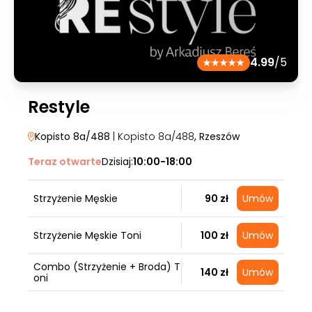
4.99
/5
Restyle
Kopisto 8a/488
| Kopisto 8a/488
, Rzeszów
Teraz otwarte
Dzisiaj:
10:00-18:00
Strzyżenie Męskie
90 zł
Umów
Strzyżenie Męskie Toni
100 zł
Umów
Combo (Strzyżenie + Broda) T
140 zł
Umów
oni