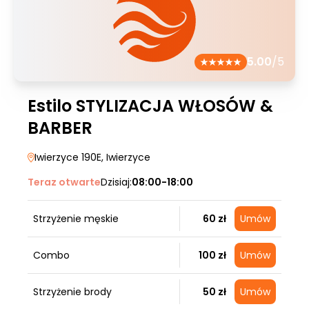
5.00
/5
Estilo STYLIZACJA WŁOSÓW &
BARBER
Iwierzyce 190E
, Iwierzyce
Teraz otwarte
Dzisiaj:
08:00-18:00
Strzyżenie męskie
60 zł
Umów
Combo
100 zł
Umów
Strzyżenie brody
50 zł
Umów