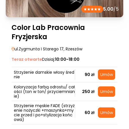
5.00
/5
Color Lab Pracownia
Fryzjerska
ul.Zygmunta I Starego 17
, Rzeszów
Teraz otwarte
Dzisiaj:
10:00-18:00
Strzyżenie damskie włosy śred
90 zł
Umów
nie
Koloryzacja farbą odrostu/ cał
ości (ton w ton/ przyciemnian
250 zł
Umów
ie)
Strzyżenie męskie FADE (strzyż
enie nożyczki +maszynka+my
60 zł
Umów
cie przed i po+stylizacja końc
owa)