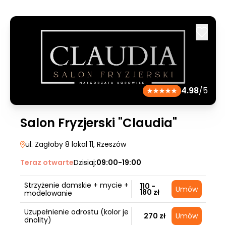
4.98
/5
Salon Fryzjerski "Claudia"
ul. Zagłoby 8 lokal 11
, Rzeszów
Teraz otwarte
Dzisiaj:
09:00-19:00
Strzyżenie damskie + mycie +
110 -
Umów
180 zł
modelowanie
Uzupełnienie odrostu (kolor je
270 zł
Umów
dnolity)