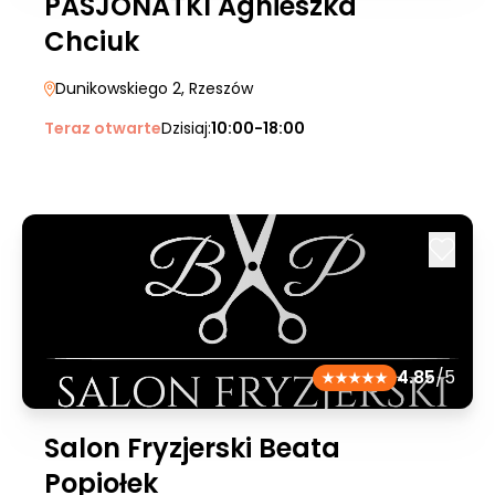
PASJONATKI Agnieszka
Chciuk
Dunikowskiego 2
, Rzeszów
Teraz otwarte
Dzisiaj:
10:00-18:00
4.85
/5
Salon Fryzjerski Beata
Popiołek