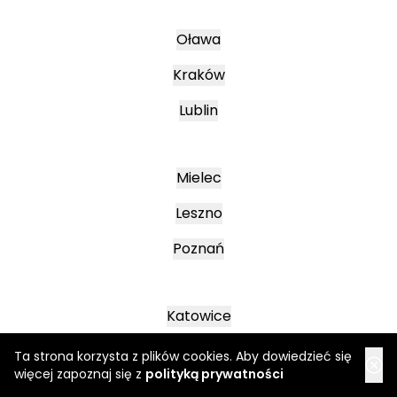
Oława
Kraków
Lublin
Mielec
Leszno
Poznań
Katowice
Jasło
Ta strona korzysta z plików cookies. Aby dowiedzieć się
więcej zapoznaj się z
polityką prywatności
Wałbrzych