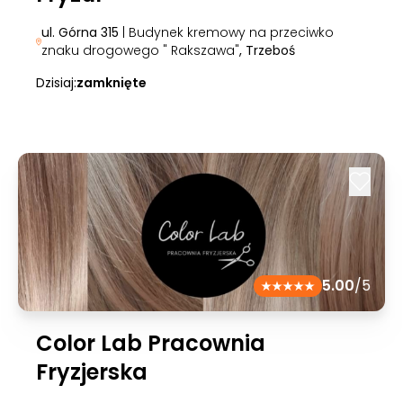
ul. Górna 315
| Budynek kremowy na przeciwko
znaku drogowego " Rakszawa"
, Trzeboś
Dzisiaj:
zamknięte
5.00
/5
Color Lab Pracownia
Fryzjerska