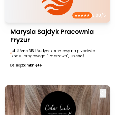
5.00
/5
Marysia Sajdyk Pracownia
Fryzur
ul. Górna 315
| Budynek kremowy na przeciwko
znaku drogowego " Rakszawa"
, Trzeboś
Dzisiaj:
zamknięte