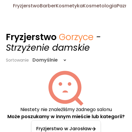
Fryzjerstwo
Barber
Kosmetyka
Kosmetologia
Pazno
Fryzjerstwo
Gorzyce
-
Strzyżenie damskie
Domyślnie
Sortowanie
Niestety nie znaleźliśmy żadnego salonu
Może poszukamy w innym mieście lub kategorii?
Fryzjerstwo w Jarosław