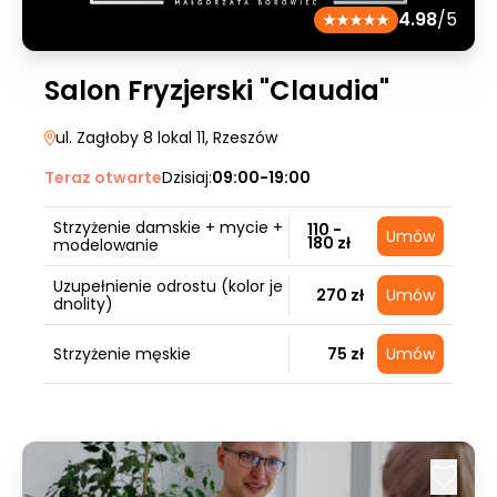
4.98
/5
Salon Fryzjerski "Claudia"
ul. Zagłoby 8 lokal 11
, Rzeszów
Teraz otwarte
Dzisiaj:
09:00-19:00
Strzyżenie damskie + mycie +
110 -
Umów
180 zł
modelowanie
Uzupełnienie odrostu (kolor je
270 zł
Umów
dnolity)
Strzyżenie męskie
75 zł
Umów