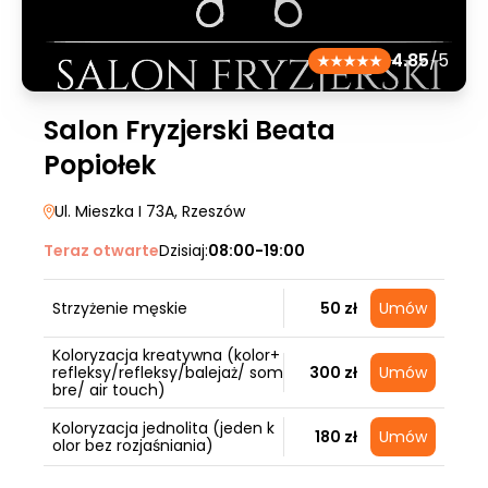
4.85
/5
Salon Fryzjerski Beata
Popiołek
Ul. Mieszka I 73A
, Rzeszów
Teraz otwarte
Dzisiaj:
08:00-19:00
Strzyżenie męskie
50 zł
Umów
Koloryzacja kreatywna (kolor+
refleksy/refleksy/balejaż/ som
300 zł
Umów
bre/ air touch)
Koloryzacja jednolita (jeden k
180 zł
Umów
olor bez rozjaśniania)