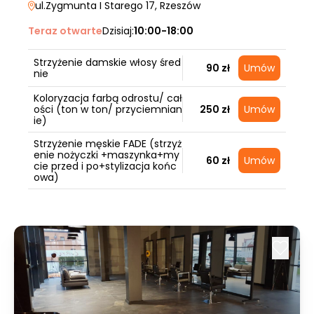
ul.Zygmunta I Starego 17
, Rzeszów
Teraz otwarte
Dzisiaj:
10:00-18:00
Strzyżenie damskie włosy śred
90 zł
Umów
nie
Koloryzacja farbą odrostu/ cał
ości (ton w ton/ przyciemnian
250 zł
Umów
ie)
Strzyżenie męskie FADE (strzyż
enie nożyczki +maszynka+my
60 zł
Umów
cie przed i po+stylizacja końc
owa)