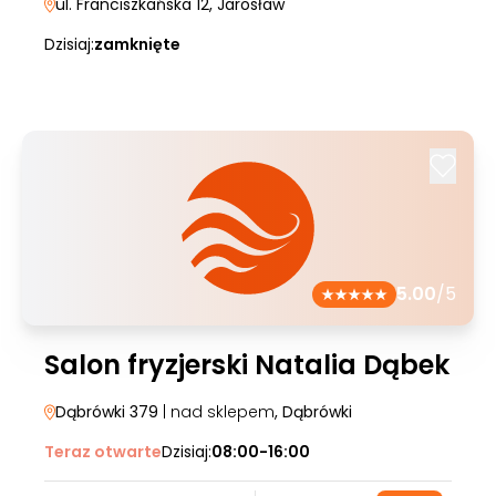
ul. Franciszkańska 12
, Jarosław
Dzisiaj:
zamknięte
5.00
/5
Salon fryzjerski Natalia Dąbek
Dąbrówki 379
| nad sklepem
, Dąbrówki
Teraz otwarte
Dzisiaj:
08:00-16:00