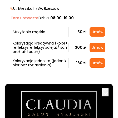
Ul. Mieszka I 73A
, Rzeszów
Teraz otwarte
Dzisiaj:
08:00-19:00
Strzyżenie męskie
50 zł
Umów
Koloryzacja kreatywna (kolor+
refleksy/refleksy/balejaż/ som
300 zł
Umów
bre/ air touch)
Koloryzacja jednolita (jeden k
180 zł
Umów
olor bez rozjaśniania)