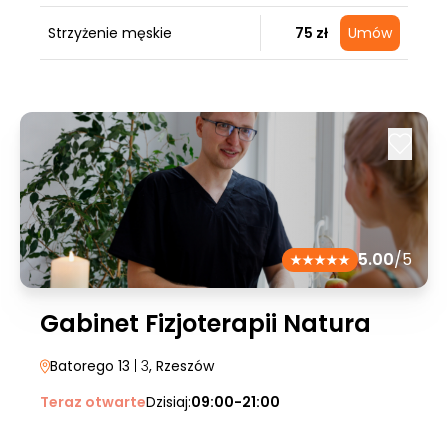
Strzyżenie męskie
75 zł
Umów
5.00
/5
Gabinet Fizjoterapii Natura
Batorego 13
| 3
, Rzeszów
Teraz otwarte
Dzisiaj:
09:00-21:00