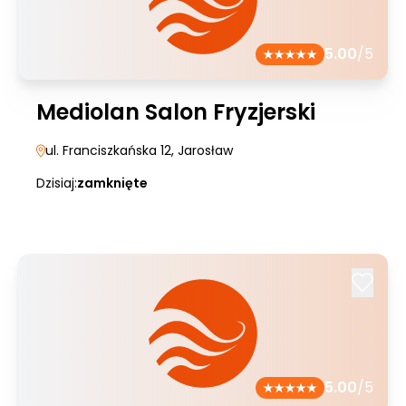
5.00
/5
Mediolan Salon Fryzjerski
ul. Franciszkańska 12
, Jarosław
Dzisiaj:
zamknięte
5.00
/5