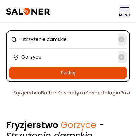
MENU
Szukaj
Fryzjerstwo
Barber
Kosmetyka
Kosmetologia
Pazno
Fryzjerstwo
Gorzyce
-