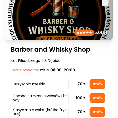
5.00
/5
Barber and Whisky Shop
ul. Piłsudskiego 20
, Dębica
Teraz otwarte
Dzisiaj:
08:00-20:00
Strzyżenie męskie
70 zł
Umów
Combo strzyżenie włosów i br
100 zł
Umów
ody
Klasyczna męska (krótka fryz
70 zł
Umów
ura)