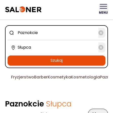
MENU
Szukaj
Fryzjerstwo
Barber
Kosmetyka
Kosmetologia
Pazno
Paznokcie
Słupca