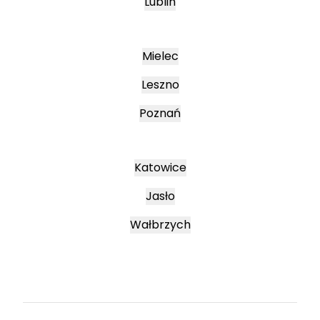
Lublin
Mielec
Leszno
Poznań
Katowice
Jasło
Wałbrzych