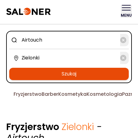
MENU
Szukaj
Fryzjerstwo
Barber
Kosmetyka
Kosmetologia
Pazno
Fryzjerstwo
Zielonki
-