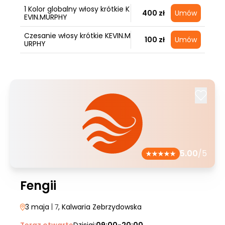
1 Kolor globalny włosy krótkie K
400 zł
Umów
EVIN.MURPHY
Czesanie włosy krótkie KEVIN.M
100 zł
Umów
URPHY
5.00
/5
Fengii
3 maja
| 7
, Kalwaria Zebrzydowska