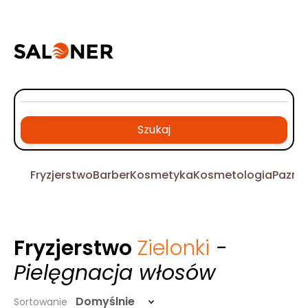
Szukaj
Fryzjerstwo
Barber
Kosmetyka
Kosmetologia
Pazno
Fryzjerstwo
Zielonki
-
Pielęgnacja włosów
Domyślnie
Sortowanie