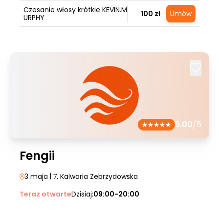
Czesanie włosy krótkie KEVIN.M
100 zł
Umów
URPHY
5.00
/5
Fengii
3 maja
| 7
, Kalwaria Zebrzydowska
Teraz otwarte
Dzisiaj:
09:00-20:00