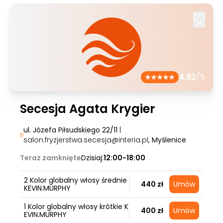
4.92
/5
Secesja Agata Krygier
ul. Józefa Piłsudskiego 22/11
|
salon.fryzjerstwa.secesja@interia.pl
, Myślenice
Teraz zamknięte
Dzisiaj:
12:00-18:00
2 Kolor globalny włosy średnie
440 zł
Umów
KEVIN.MURPHY
1 Kolor globalny włosy krótkie K
400 zł
Umów
EVIN.MURPHY