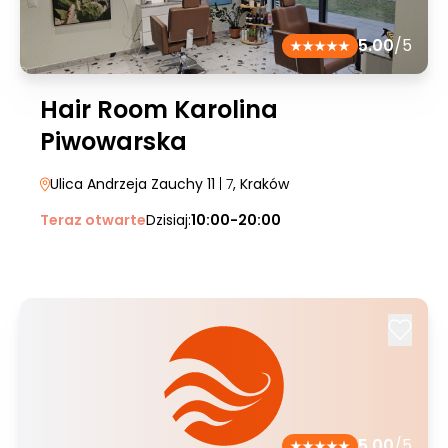
5.00
/5
Hair Room Karolina
Piwowarska
Ulica Andrzeja Zauchy 11
| 7
, Kraków
Teraz otwarte
Dzisiaj:
10:00-20:00
5.00
/5