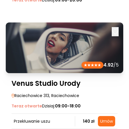
Teraz otwarte
Dzisiaj:
09:00-20:00
4.92
/5
Venus Studio Urody
Raciechowice 313
, Raciechowice
Teraz otwarte
Dzisiaj:
09:00-18:00
Przekłuwanie uszu
140 zł
Umów