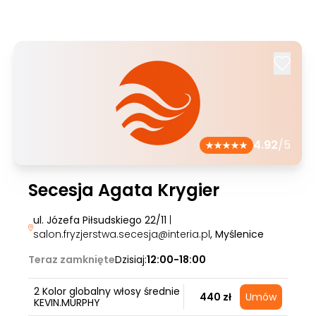
4.92
/5
Secesja Agata Krygier
ul. Józefa Piłsudskiego 22/11
|
salon.fryzjerstwa.secesja@interia.pl
, Myślenice
Teraz zamknięte
Dzisiaj:
12:00-18:00
2 Kolor globalny włosy średnie
440 zł
Umów
KEVIN.MURPHY