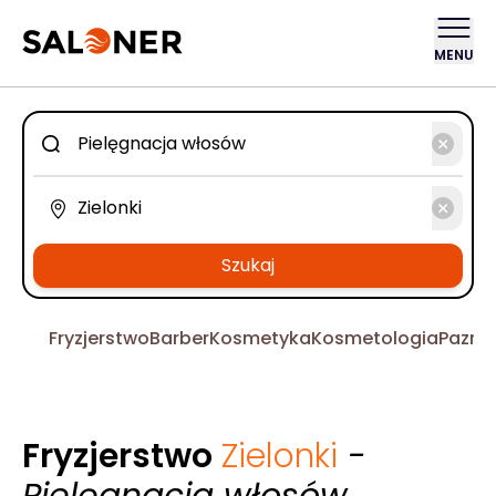
MENU
Szukaj
Fryzjerstwo
Barber
Kosmetyka
Kosmetologia
Pazno
Fryzjerstwo
Zielonki
-