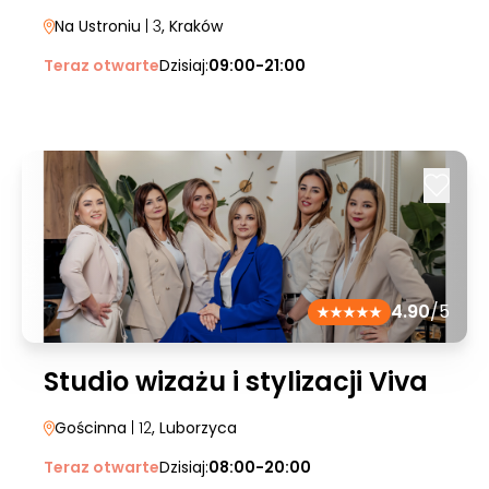
Na Ustroniu
| 3
, Kraków
Teraz otwarte
Dzisiaj:
09:00-21:00
4.90
/5
Studio wizażu i stylizacji Viva
Gościnna
| 12
, Luborzyca
Teraz otwarte
Dzisiaj:
08:00-20:00