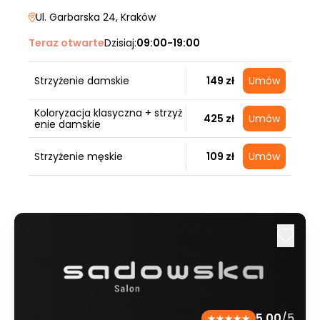
Ul. Garbarska 24
, Kraków
Teraz otwarte
Dzisiaj:
09:00-19:00
Strzyżenie damskie
149 zł
Umów
Koloryzacja klasyczna + strzyż
425 zł
Umów
enie damskie
Strzyżenie męskie
109 zł
Umów
5.00
/5