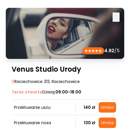
4.92
/5
Venus Studio Urody
Raciechowice 313
, Raciechowice
Teraz otwarte
Dzisiaj:
09:00-18:00
Przekłuwanie uszu
140 zł
Umów
Przekłuwanie nosa
130 zł
Umów