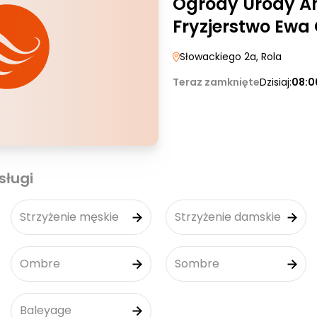
Ogrody Urody A
Fryzjerstwo Ewa
Słowackiego 2a
, Rola
Teraz zamknięte
Dzisiaj:
08:0
sługi
Strzyżenie męskie
Strzyżenie damskie
Ombre
Sombre
Baleyage