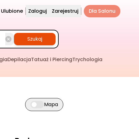
Ulubione
Zaloguj
Zarejestruj
Dla Salonu
Szukaj
gia
Depilacja
Tatuaż i Piercing
Trychologia
Mapa
Przełącz widok mapy