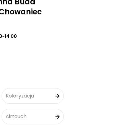
nna Buda
 Chowaniec
0-14:00
Koloryzacja
Airtouch