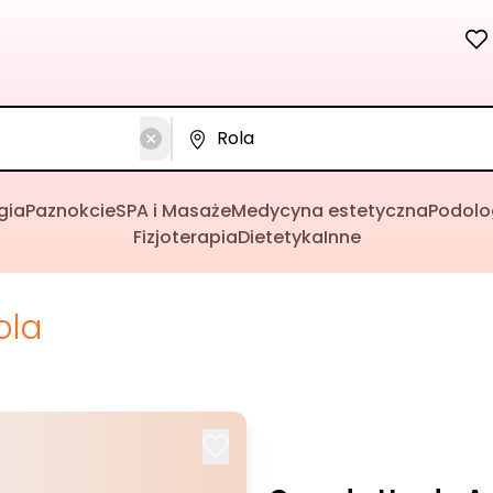
gia
Paznokcie
SPA i Masaże
Medycyna estetyczna
Podolo
Fizjoterapia
Dietetyka
Inne
ola