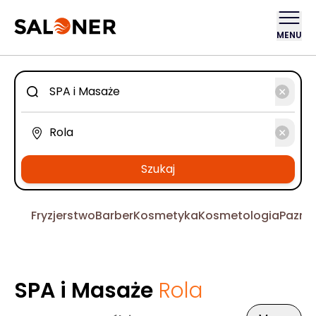
MENU
Szukaj
Fryzjerstwo
Barber
Kosmetyka
Kosmetologia
Pazno
SPA i Masaże
Rola