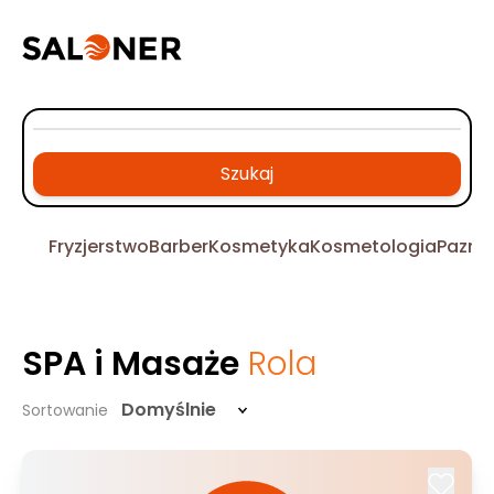
Szukaj
Fryzjerstwo
Barber
Kosmetyka
Kosmetologia
Pazno
SPA i Masaże
Rola
Domyślnie
Sortowanie