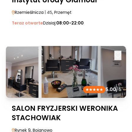
Rzemieślnicza
| 45
, Przemęt
Teraz otwarte
Dzisiaj:
08:00-22:00
5.00
/5
SALON FRYZJERSKI WERONIKA
STACHOWIAK
Rynek 9
, Bojanowo