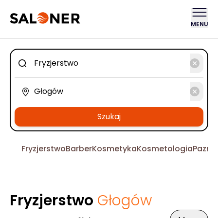
MENU
Szukaj
Fryzjerstwo
Barber
Kosmetyka
Kosmetologia
Pazno
Fryzjerstwo
Głogów