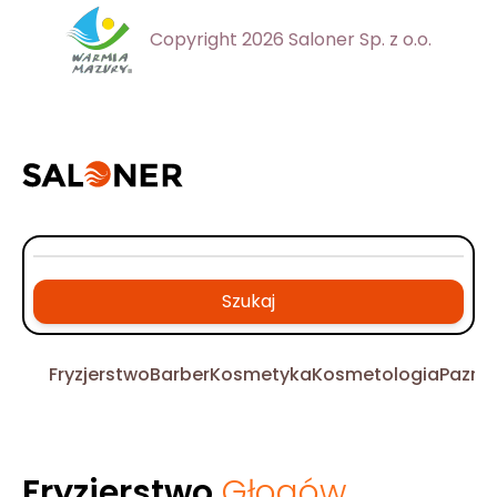
Copyright 2026 Saloner Sp. z o.o.
Szukaj
Fryzjerstwo
Barber
Kosmetyka
Kosmetologia
Pazno
Fryzjerstwo
Głogów