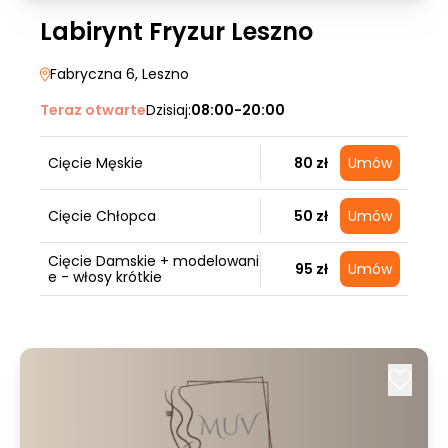
Labirynt Fryzur Leszno
Fabryczna 6
, Leszno
Teraz otwarte
Dzisiaj:
08:00-20:00
Cięcie Męskie
80 zł
Umów
Cięcie Chłopca
50 zł
Umów
Cięcie Damskie + modelowani
95 zł
Umów
e - włosy krótkie