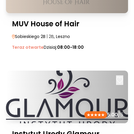
MUV House of Hair
Sobieskiego 2B
| 2B
, Leszno
Teraz otwarte
Dzisiaj:
08:00-18:00
5.00
/5
Instytut Urody Glamour