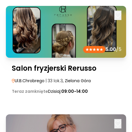
5.00
/5
Salon fryzjerski Rerusso
Ul.B.Chrobrego
| 33 lok.3
, Zielona Góra
Teraz zamknięte
Dzisiaj:
09:00-14:00