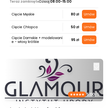
Teraz zamknięte
Dzisiaj:
08:00-15:00
Cięcie Męskie
80 zł
Umów
Cięcie Chłopca
50 zł
Umów
Cięcie Damskie + modelowani
95 zł
Umów
e - włosy krótkie
5.00
/5