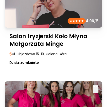
4.96
/5
Salon fryzjerski Koło Młyna
Małgorzata Minge
Ul. Objazdowa 15-19
, Zielona Góra
Dzisiaj:
zamknięte