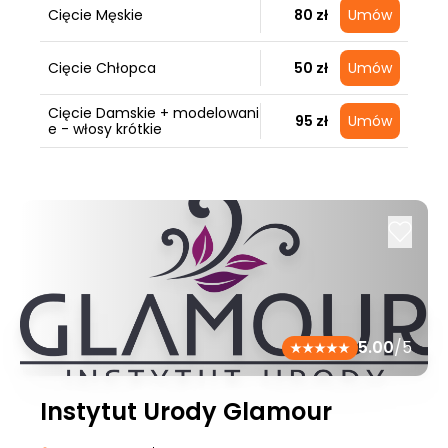
Cięcie Męskie
80 zł
Umów
Cięcie Chłopca
50 zł
Umów
Cięcie Damskie + modelowani
95 zł
Umów
e - włosy krótkie
5.00
/5
Instytut Urody Glamour