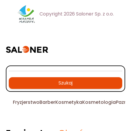
Copyright 2026 Saloner Sp. z o.o.
Szukaj
Fryzjerstwo
Barber
Kosmetyka
Kosmetologia
Pazno