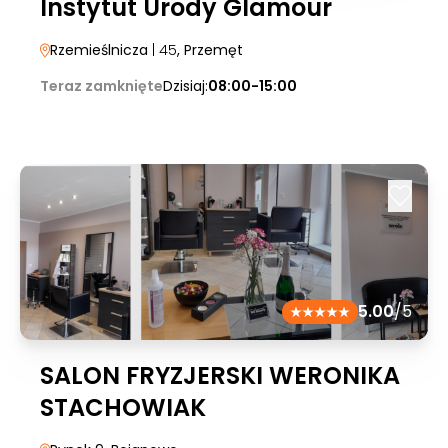
Instytut Urody Glamour
Rzemieślnicza
| 45
, Przemęt
Teraz zamknięte
Dzisiaj:
08:00-15:00
5.00
/5
SALON FRYZJERSKI WERONIKA
STACHOWIAK