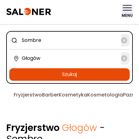
MENU
Szukaj
Fryzjerstwo
Barber
Kosmetyka
Kosmetologia
Pazno
Fryzjerstwo
Głogów
-