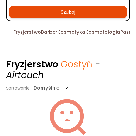
Szukaj
Fryzjerstwo
Barber
Kosmetyka
Kosmetologia
Pazno
Fryzjerstwo
Gostyń
-
Airtouch
Domyślnie
Sortowanie