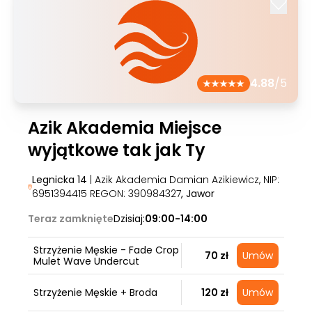
4.88
/5
Azik Akademia Miejsce
wyjątkowe tak jak Ty
Legnicka 14
| Azik Akademia Damian Azikiewicz, NIP:
6951394415 REGON: 390984327
, Jawor
Teraz zamknięte
Dzisiaj:
09:00-14:00
Strzyżenie Męskie - Fade Crop
70 zł
Umów
Mulet Wave Undercut
Strzyżenie Męskie + Broda
120 zł
Umów