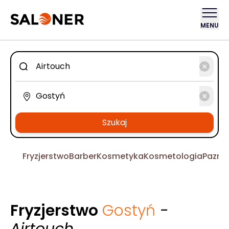
MENU
Szukaj
Fryzjerstwo
Barber
Kosmetyka
Kosmetologia
Pazno
Fryzjerstwo
Gostyń
-