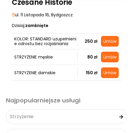
Czesane Historie
ul. 11 Listopada 16
, Bydgoszcz
Dzisiaj:
zamknięte
KOLOR: STANDARD uzupełnieni
250 zł
Umów
e odrostu bez rozjaśniania
STRZYŻENIE męskie
80 zł
Umów
STRZYŻENIE damskie
150 zł
Umów
Najpopularniejsze usługi
Strzyżenie