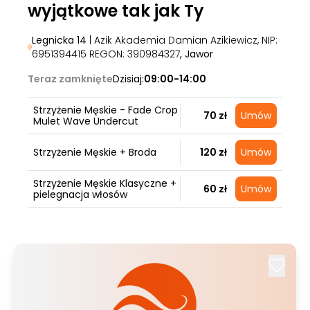
wyjątkowe tak jak Ty
Legnicka 14
| Azik Akademia Damian Azikiewicz, NIP:
6951394415 REGON: 390984327
, Jawor
Teraz zamknięte
Dzisiaj:
09:00-14:00
Strzyżenie Męskie - Fade Crop
70 zł
Umów
Mulet Wave Undercut
Strzyżenie Męskie + Broda
120 zł
Umów
Strzyżenie Męskie Klasyczne +
60 zł
Umów
pielegnacja włosów