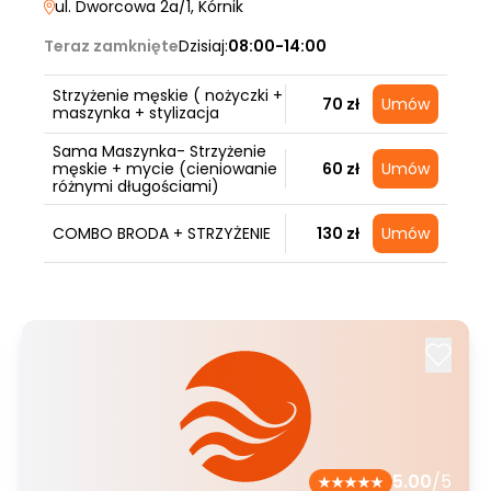
ul. Dworcowa 2a/1
, Kórnik
Teraz zamknięte
Dzisiaj:
08:00-14:00
Strzyżenie męskie ( nożyczki +
70 zł
Umów
maszynka + stylizacja
Sama Maszynka- Strzyżenie
męskie + mycie (cieniowanie
60 zł
Umów
różnymi długościami)
COMBO BRODA + STRZYŻENIE
130 zł
Umów
5.00
/5