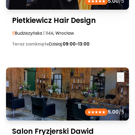
5.00
/5
Pietkiewicz Hair Design
Budziszyńska
| 114A
, Wrocław
Teraz zamknięte
Dzisiaj:
09:00-13:00
5.00
/5
Salon Fryzjerski Dawid