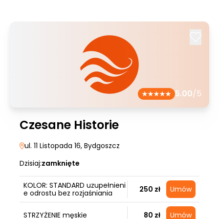
5.00
/5
Czesane Historie
ul. 11 Listopada 16
, Bydgoszcz
Dzisiaj:
zamknięte
KOLOR: STANDARD uzupełnieni
250 zł
Umów
e odrostu bez rozjaśniania
STRZYŻENIE męskie
80 zł
Umów