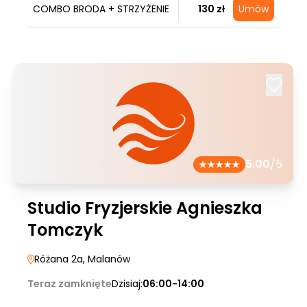
COMBO BRODA + STRZYŻENIE
130 zł
Umów
5.00
/5
Studio Fryzjerskie Agnieszka
Tomczyk
Różana 2a
, Malanów
Teraz zamknięte
Dzisiaj:
06:00-14:00