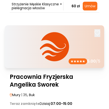
Strzyżenie Męskie Klasyczne +
60 zł
Umów
pielegnacja włosów
5.00
/5
Pracownia Fryzjerska
Angelika Sworek
Mury
| 35
, Buk
Teraz zamknięte
Dzisiaj:
07:00-15:00