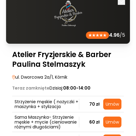
4.96
/5
Atelier Fryzjerskie & Barber
Paulina Stelmaszyk
ul. Dworcowa 2a/1
, Kórnik
Teraz zamknięte
Dzisiaj:
08:00-14:00
Strzyżenie męskie ( nożyczki +
70 zł
Umów
maszynka + stylizacja
Sama Maszynka- Strzyżenie
męskie + mycie (cieniowanie
60 zł
Umów
różnymi długościami)