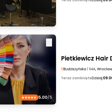
Teraz zamknięte
Dzisiaj:
09:0
Pietkiewicz Hair
Budziszyńska
| 114A
, Wrocła
Teraz zamknięte
Dzisiaj:
09:0
5.00
/5