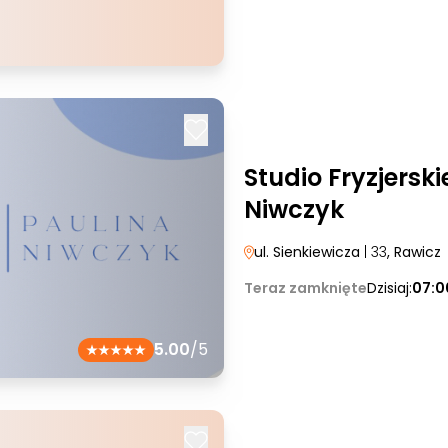
Studio Fryzjerski
Niwczyk
ul. Sienkiewicza
| 33
, Rawicz
Teraz zamknięte
Dzisiaj:
07:0
5.00
/5