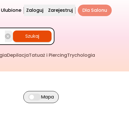
Ulubione
Zaloguj
Zarejestruj
Dla Salonu
Szukaj
gia
Depilacja
Tatuaż i Piercing
Trychologia
Mapa
Przełącz widok mapy