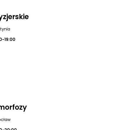
yzjerskie
utynia
0-19:00
morfozy
ocław