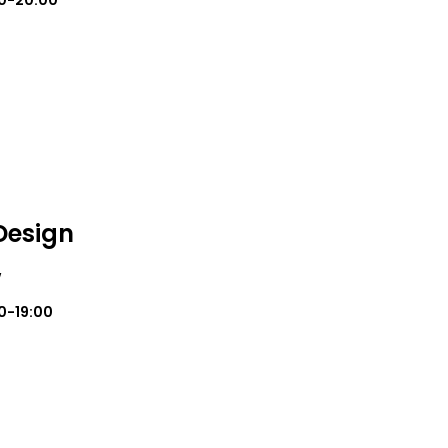
0-20:00
 Design
w
0-19:00