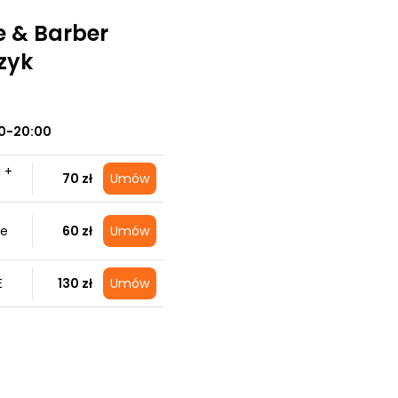
ie & Barber
zyk
0-20:00
 +
70 zł
Umów
ie
60 zł
Umów
E
130 zł
Umów