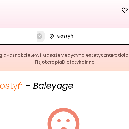
gia
Paznokcie
SPA i Masaże
Medycyna estetyczna
Podolo
Fizjoterapia
Dietetyka
Inne
ostyń
- Baleyage