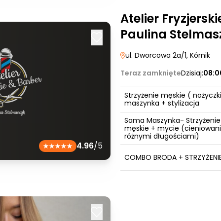
Atelier Fryzjersk
Paulina Stelmas
ul. Dworcowa 2a/1
, Kórnik
Teraz zamknięte
Dzisiaj:
08:0
Strzyżenie męskie ( nożyczki
maszynka + stylizacja
Sama Maszynka- Strzyżenie
męskie + mycie (cieniowan
różnymi długościami)
4.96
/5
COMBO BRODA + STRZYŻENI