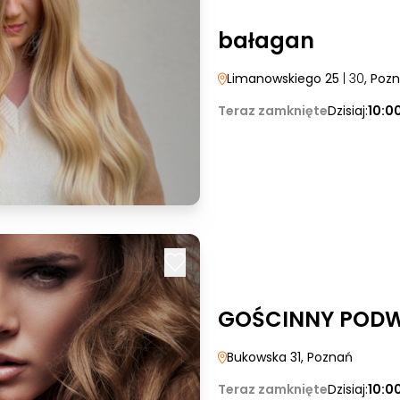
bałagan
Limanowskiego 25
| 30
, Poz
Teraz zamknięte
Dzisiaj:
10:0
GOŚCINNY POD
Bukowska 31
, Poznań
Teraz zamknięte
Dzisiaj:
10:0