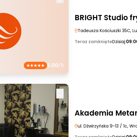
BRIGHT Studio fr
Tadeusza Kościuszki 35C
, L
Teraz zamknięte
Dzisiaj:
09:0
5.00
/5
Akademia Meta
ul. Dźwirzyńska 9-13 / 1c
, Wr