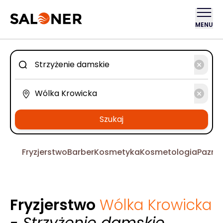
MENU
Szukaj
Fryzjerstwo
Barber
Kosmetyka
Kosmetologia
Pazno
Fryzjerstwo
Wólka Krowicka