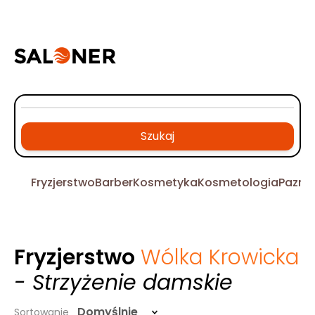
Szukaj
Fryzjerstwo
Barber
Kosmetyka
Kosmetologia
Pazno
Fryzjerstwo
Wólka Krowicka
- Strzyżenie damskie
Domyślnie
Sortowanie