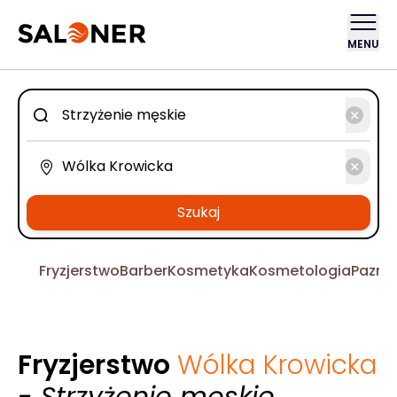
MENU
Szukaj
Fryzjerstwo
Barber
Kosmetyka
Kosmetologia
Pazno
Fryzjerstwo
Wólka Krowicka