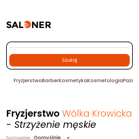
Szukaj
Fryzjerstwo
Barber
Kosmetyka
Kosmetologia
Pazno
Fryzjerstwo
Wólka Krowicka
- Strzyżenie męskie
Domyślnie
Sortowanie