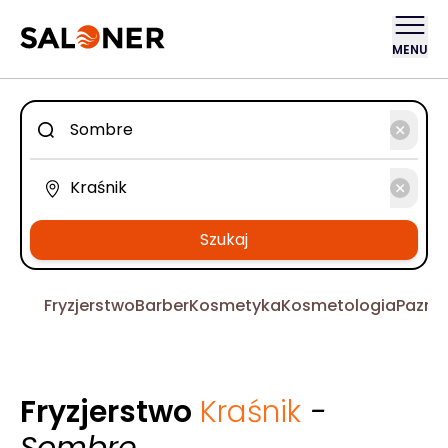
MENU
Szukaj
Fryzjerstwo
Barber
Kosmetyka
Kosmetologia
Pazno
Fryzjerstwo
Kraśnik
-