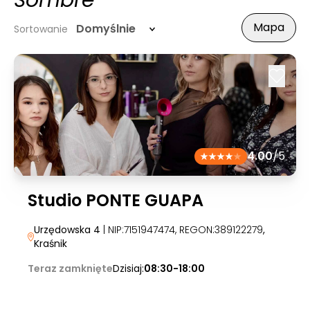
Sombre
Mapa
Domyślnie
Sortowanie
4.00
/5
Studio PONTE GUAPA
Urzędowska 4
| NIP:7151947474, REGON:389122279
,
Kraśnik
Teraz zamknięte
Dzisiaj:
08:30-18:00