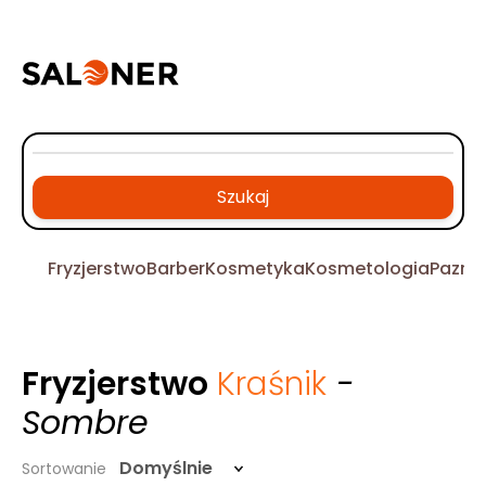
Szukaj
Fryzjerstwo
Barber
Kosmetyka
Kosmetologia
Pazno
Fryzjerstwo
Kraśnik
-
Sombre
Domyślnie
Sortowanie