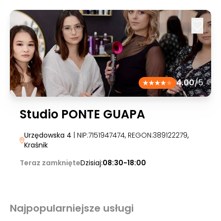
4.00
/5
Studio PONTE GUAPA
Urzędowska 4
| NIP:7151947474, REGON:389122279
,
Kraśnik
Teraz zamknięte
Dzisiaj:
08:30-18:00
Najpopularniejsze usługi