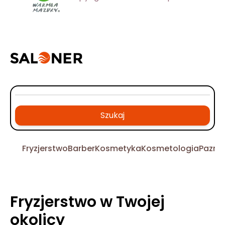
Szukaj
Fryzjerstwo
Barber
Kosmetyka
Kosmetologia
Pazno
Fryzjerstwo w Twojej
okolicy