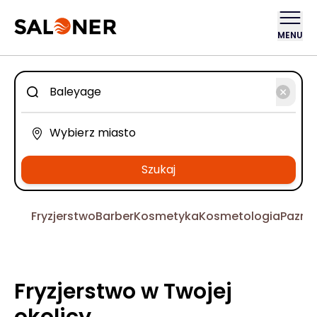
MENU
Szukaj
Fryzjerstwo
Barber
Kosmetyka
Kosmetologia
Pazno
Fryzjerstwo w Twojej