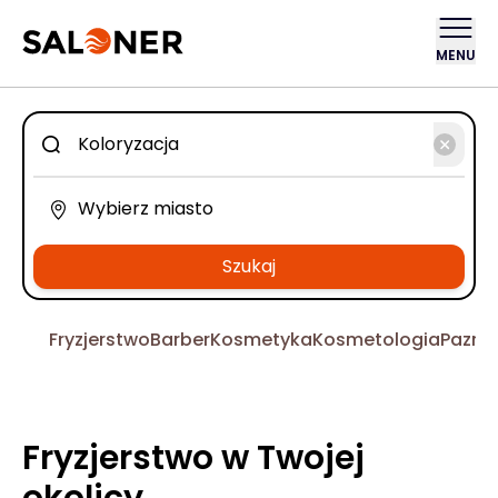
MENU
Szukaj
Fryzjerstwo
Barber
Kosmetyka
Kosmetologia
Pazno
Fryzjerstwo w Twojej