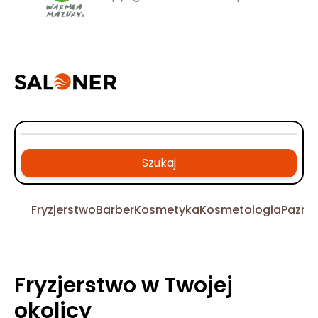
Szukaj
Fryzjerstwo
Barber
Kosmetyka
Kosmetologia
Pazno
Fryzjerstwo w Twojej
okolicy