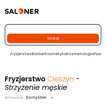
Szukaj
Fryzjerstwo
Barber
Kosmetyka
Kosmetologia
Pazno
Fryzjerstwo
Cieszyn
-
Strzyżenie męskie
Domyślnie
Sortowanie