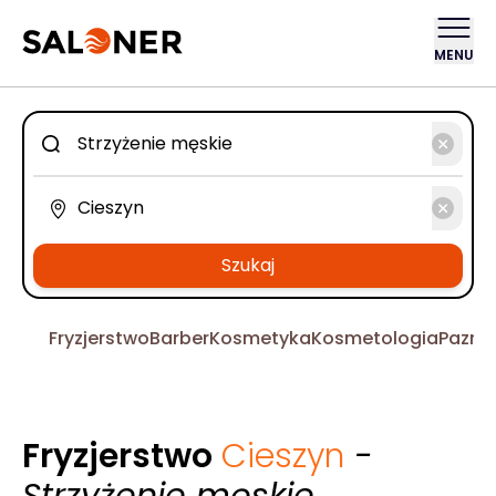
MENU
Szukaj
Fryzjerstwo
Barber
Kosmetyka
Kosmetologia
Pazno
Fryzjerstwo
Cieszyn
-