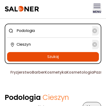
MENU
Szukaj
Fryzjerstwo
Barber
Kosmetyka
Kosmetologia
Pazno
Podologia
Cieszyn