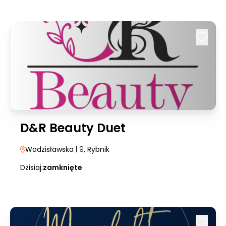
D&R Beauty Duet
Wodzisławska
| 9
, Rybnik
Dzisiaj:
zamknięte