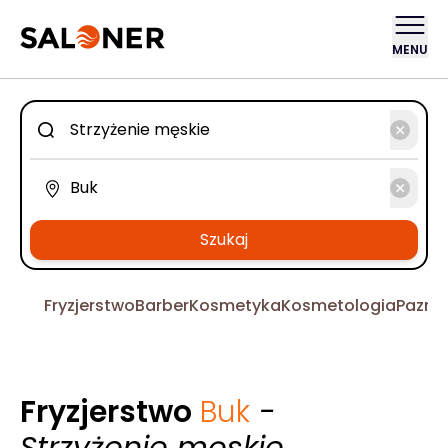
MENU
Szukaj
Fryzjerstwo
Barber
Kosmetyka
Kosmetologia
Pazno
Fryzjerstwo
Buk
-