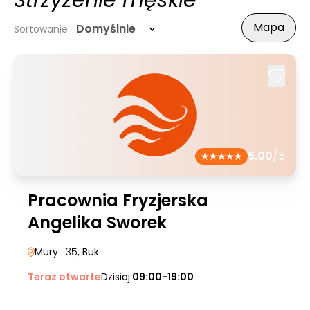
Strzyżenie męskie
Mapa
Domyślnie
Sortowanie
5.00
/5
Pracownia Fryzjerska
Angelika Sworek
Mury
| 35
, Buk
Teraz otwarte
Dzisiaj:
09:00-19:00