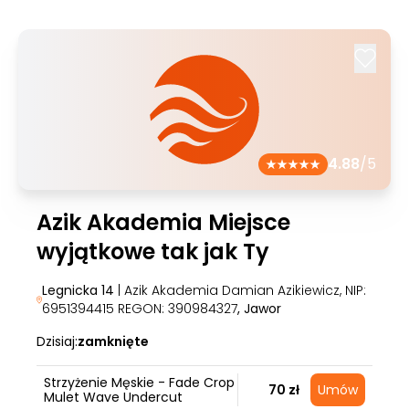
4.88
/5
Azik Akademia Miejsce
wyjątkowe tak jak Ty
Legnicka 14
| Azik Akademia Damian Azikiewicz, NIP:
6951394415 REGON: 390984327
, Jawor
Dzisiaj:
zamknięte
Strzyżenie Męskie - Fade Crop
70 zł
Umów
Mulet Wave Undercut