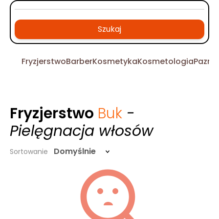
Szukaj
Fryzjerstwo
Barber
Kosmetyka
Kosmetologia
Pazno
Fryzjerstwo
Buk
-
Pielęgnacja włosów
Domyślnie
Sortowanie