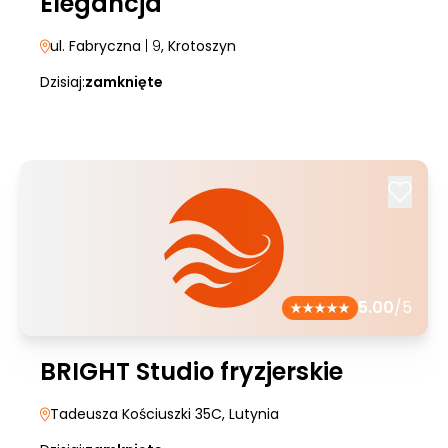
Elegancja
ul. Fabryczna
| 9
, Krotoszyn
Dzisiaj:
zamknięte
5.00
/5
BRIGHT Studio fryzjerskie
Tadeusza Kościuszki 35C
, Lutynia