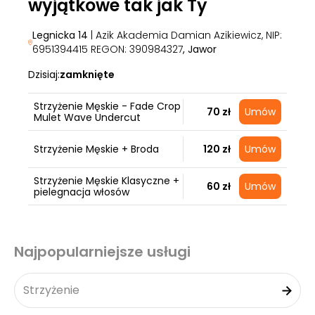
wyjątkowe tak jak Ty
Legnicka 14
| Azik Akademia Damian Azikiewicz, NIP:
6951394415 REGON: 390984327
, Jawor
Dzisiaj:
zamknięte
Strzyżenie Męskie - Fade Crop
70 zł
Umów
Mulet Wave Undercut
Strzyżenie Męskie + Broda
120 zł
Umów
Strzyżenie Męskie Klasyczne +
60 zł
Umów
pielegnacja włosów
Najpopularniejsze usługi
Strzyżenie