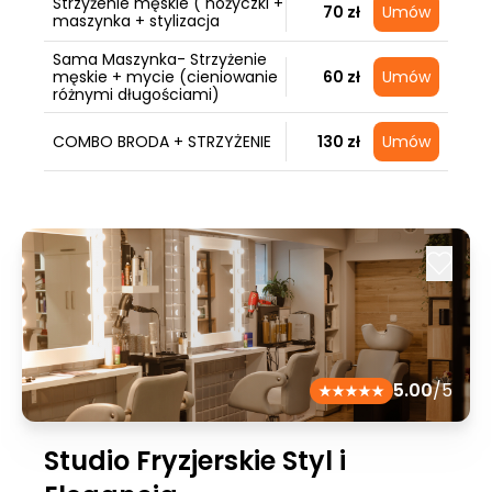
Strzyżenie męskie ( nożyczki +
70 zł
Umów
maszynka + stylizacja
Sama Maszynka- Strzyżenie
męskie + mycie (cieniowanie
60 zł
Umów
różnymi długościami)
COMBO BRODA + STRZYŻENIE
130 zł
Umów
5.00
/5
Studio Fryzjerskie Styl i