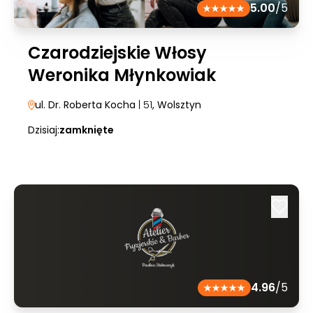
5.00
/5
Czarodziejskie Włosy
Weronika Młynkowiak
ul. Dr. Roberta Kocha
| 51
, Wolsztyn
Dzisiaj:
zamknięte
4.96
/5