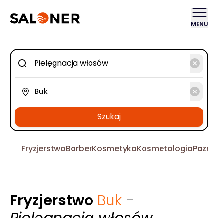
MENU
Szukaj
Fryzjerstwo
Barber
Kosmetyka
Kosmetologia
Pazno
Fryzjerstwo
Buk
-