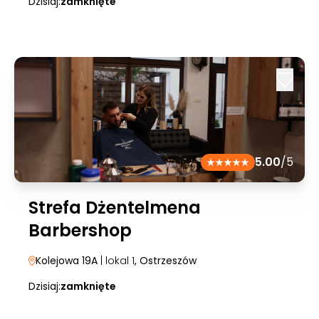
Dzisiaj:
zamknięte
5.00
/5
Strefa Dżentelmena
Barbershop
Kolejowa 19A
| lokal 1
, Ostrzeszów
Dzisiaj:
zamknięte