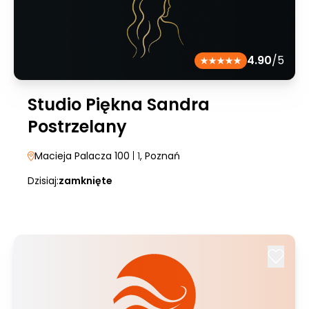
4.90
/5
Studio Piękna Sandra
Postrzelany
Macieja Palacza 100
| 1
, Poznań
Dzisiaj:
zamknięte