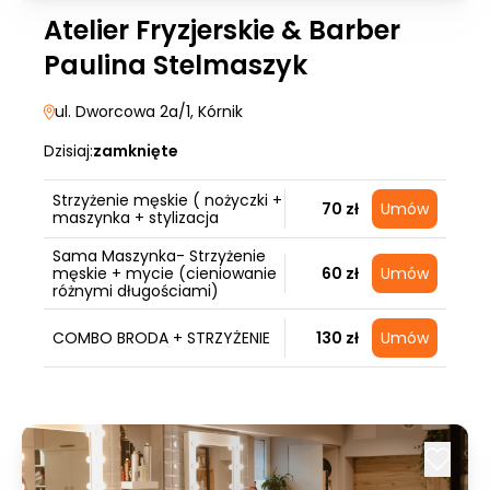
Atelier Fryzjerskie & Barber
Paulina Stelmaszyk
ul. Dworcowa 2a/1
, Kórnik
Dzisiaj:
zamknięte
Strzyżenie męskie ( nożyczki +
70 zł
Umów
maszynka + stylizacja
Sama Maszynka- Strzyżenie
męskie + mycie (cieniowanie
60 zł
Umów
różnymi długościami)
COMBO BRODA + STRZYŻENIE
130 zł
Umów