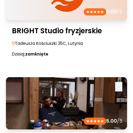
5.00
/5
BRIGHT Studio fryzjerskie
Tadeusza Kościuszki 35C
, Lutynia
Dzisiaj:
zamknięte
5.00
/5