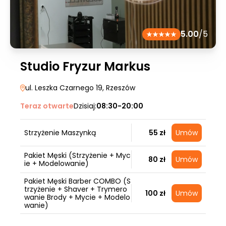
5.00
/5
Studio Fryzur Markus
ul. Leszka Czarnego 19
, Rzeszów
Teraz otwarte
Dzisiaj:
08:30-20:00
Strzyżenie Maszynką
55 zł
Umów
Pakiet Męski (Strzyżenie + Myc
80 zł
Umów
ie + Modelowanie)
Pakiet Męski Barber COMBO (S
trzyżenie + Shaver + Trymero
100 zł
Umów
wanie Brody + Mycie + Modelo
wanie)