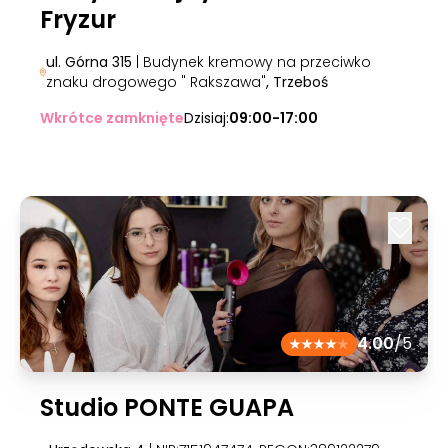
Fryzur
ul. Górna 315
| Budynek kremowy na przeciwko
znaku drogowego " Rakszawa"
, Trzeboś
Wkrótce zamknięte
Dzisiaj:
09:00-17:00
4.00
/5
Studio PONTE GUAPA