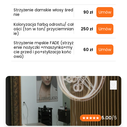
Strzyżenie damskie włosy śred
90 zł
Umów
nie
Koloryzacja farbą odrostu/ cał
ości (ton w ton/ przyciemnian
250 zł
Umów
ie)
Strzyżenie męskie FADE (strzyż
enie nożyczki +maszynka+my
60 zł
Umów
cie przed i po+stylizacja końc
owa)
5.00
/5