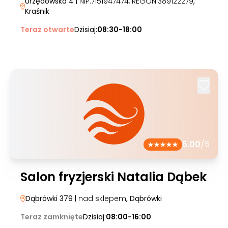
Urzędowska 4
| NIP:7151947474, REGON:389122279
,
Kraśnik
Teraz otwarte
Dzisiaj:
08:30-18:00
5.00
/5
Salon fryzjerski Natalia Dąbek
Dąbrówki 379
| nad sklepem
, Dąbrówki
Teraz zamknięte
Dzisiaj:
08:00-16:00