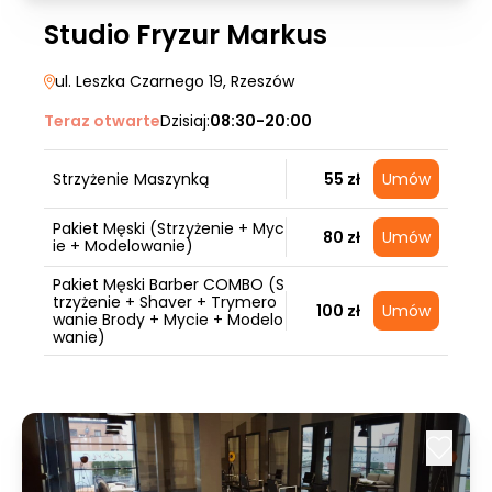
Studio Fryzur Markus
ul. Leszka Czarnego 19
, Rzeszów
Teraz otwarte
Dzisiaj:
08:30-20:00
Strzyżenie Maszynką
55 zł
Umów
Pakiet Męski (Strzyżenie + Myc
80 zł
Umów
ie + Modelowanie)
Pakiet Męski Barber COMBO (S
trzyżenie + Shaver + Trymero
100 zł
Umów
wanie Brody + Mycie + Modelo
wanie)