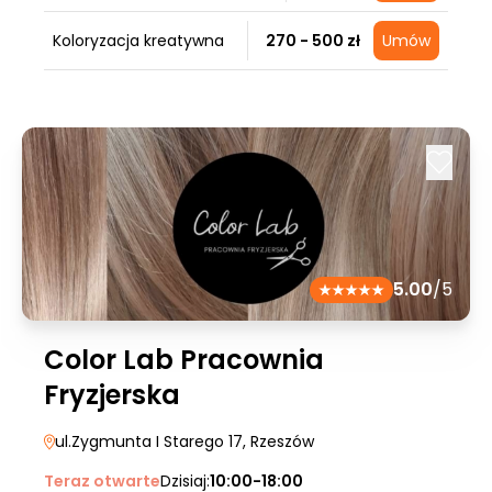
Koloryzacja kreatywna
270 - 500 zł
Umów
5.00
/5
Color Lab Pracownia
Fryzjerska
ul.Zygmunta I Starego 17
, Rzeszów
Teraz otwarte
Dzisiaj:
10:00-18:00