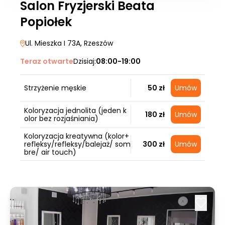
Salon Fryzjerski Beata
Popiołek
Ul. Mieszka I 73A
, Rzeszów
Teraz otwarte
Dzisiaj:
08:00-19:00
Strzyżenie męskie
50 zł
Umów
Koloryzacja jednolita (jeden k
180 zł
Umów
olor bez rozjaśniania)
Koloryzacja kreatywna (kolor+
refleksy/refleksy/balejaż/ som
300 zł
Umów
bre/ air touch)