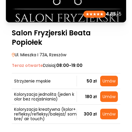
4.85
/5
Salon Fryzjerski Beata
Popiołek
Ul. Mieszka I 73A
, Rzeszów
Teraz otwarte
Dzisiaj:
08:00-19:00
Strzyżenie męskie
50 zł
Umów
Koloryzacja jednolita (jeden k
180 zł
Umów
olor bez rozjaśniania)
Koloryzacja kreatywna (kolor+
refleksy/refleksy/balejaż/ som
300 zł
Umów
bre/ air touch)