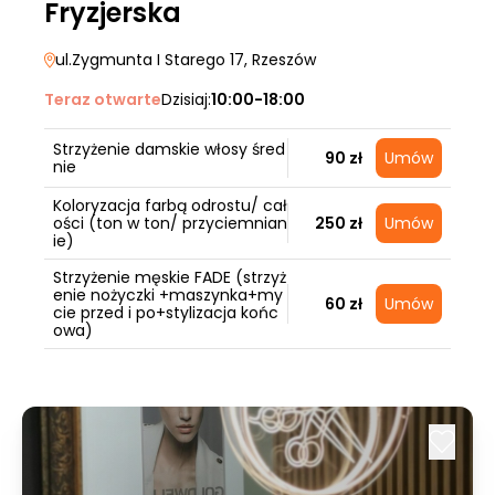
Fryzjerska
ul.Zygmunta I Starego 17
, Rzeszów
Teraz otwarte
Dzisiaj:
10:00-18:00
Strzyżenie damskie włosy śred
90 zł
Umów
nie
Koloryzacja farbą odrostu/ cał
ości (ton w ton/ przyciemnian
250 zł
Umów
ie)
Strzyżenie męskie FADE (strzyż
enie nożyczki +maszynka+my
60 zł
Umów
cie przed i po+stylizacja końc
owa)