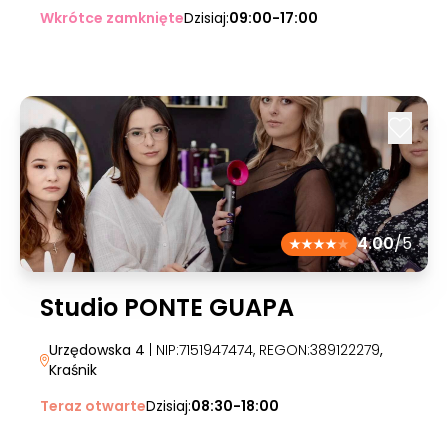
Wkrótce zamknięte
Dzisiaj:
09:00-17:00
4.00
/5
Studio PONTE GUAPA
Urzędowska 4
| NIP:7151947474, REGON:389122279
,
Kraśnik
Teraz otwarte
Dzisiaj:
08:30-18:00