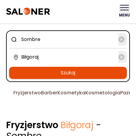
MENU
Szukaj
Fryzjerstwo
Barber
Kosmetyka
Kosmetologia
Pazno
Fryzjerstwo
Biłgoraj
-