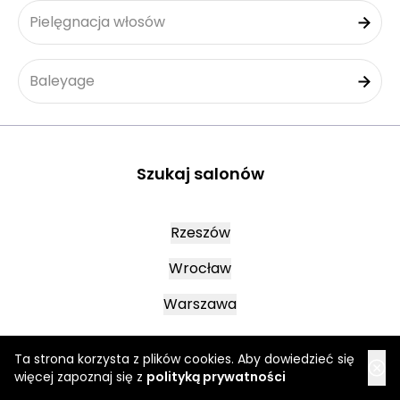
Pielęgnacja włosów
Baleyage
Szukaj salonów
Rzeszów
Wrocław
Warszawa
Ta strona korzysta z plików cookies. Aby dowiedzieć się
Oława
więcej zapoznaj się z
polityką prywatności