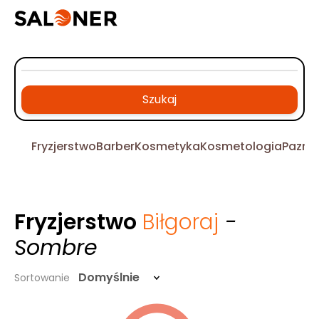
Szukaj
Fryzjerstwo
Barber
Kosmetyka
Kosmetologia
Pazno
Fryzjerstwo
Biłgoraj
-
Sombre
Domyślnie
Sortowanie