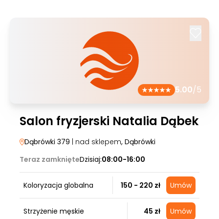
5.00
/5
Salon fryzjerski Natalia Dąbek
Dąbrówki 379
| nad sklepem
, Dąbrówki
Teraz zamknięte
Dzisiaj:
08:00-16:00
Koloryzacja globalna
150 - 220 zł
Umów
Strzyżenie męskie
45 zł
Umów