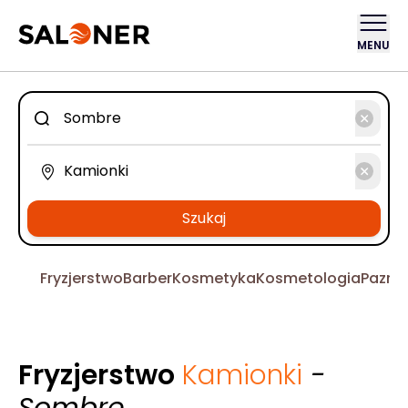
MENU
Szukaj
Fryzjerstwo
Barber
Kosmetyka
Kosmetologia
Pazno
Fryzjerstwo
Kamionki
-