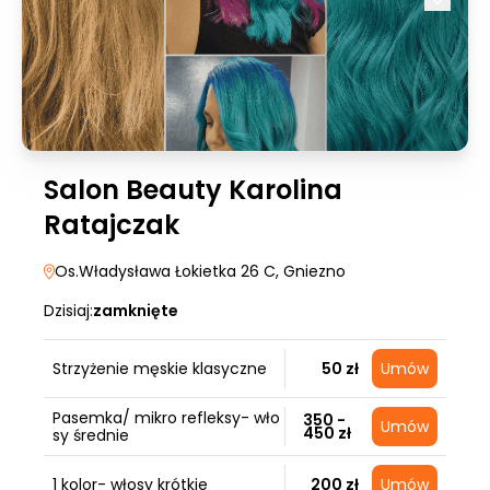
Salon Beauty Karolina
Ratajczak
Os.Władysława Łokietka 26 C
, Gniezno
Dzisiaj:
zamknięte
Strzyżenie męskie klasyczne
50 zł
Umów
Pasemka/ mikro refleksy- wło
350 -
Umów
450 zł
sy średnie
1 kolor- włosy krótkie
200 zł
Umów