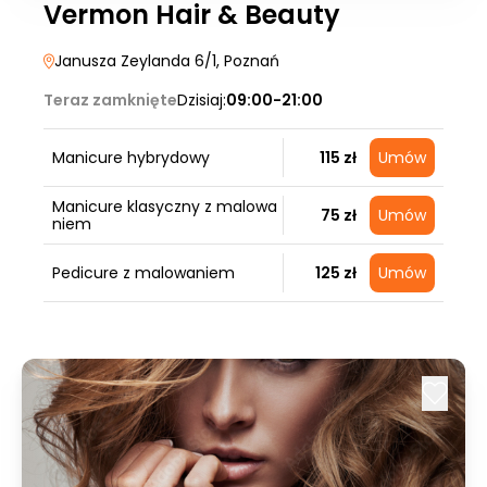
Vermon Hair & Beauty
Janusza Zeylanda 6/1
, Poznań
Teraz zamknięte
Dzisiaj:
09:00-21:00
Manicure hybrydowy
115 zł
Umów
Manicure klasyczny z malowa
75 zł
Umów
niem
Pedicure z malowaniem
125 zł
Umów