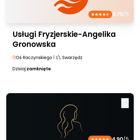
4.75
/5
Usługi Fryzjerskie-Angelika
Gronowska
Oś Raczynskiego
| 1/1
, Swarzędz
Dzisiaj:
zamknięte
4.90
/5