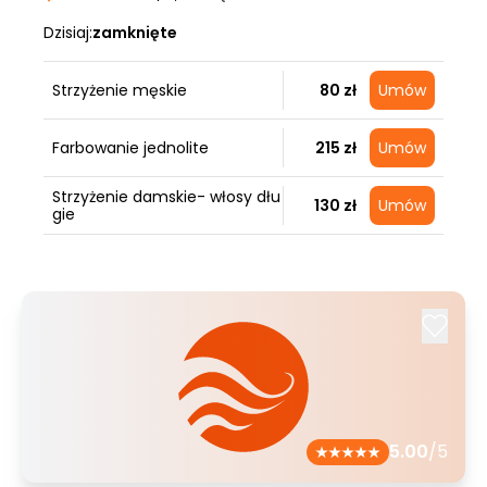
Dzisiaj:
zamknięte
Strzyżenie męskie
80 zł
Umów
Farbowanie jednolite
215 zł
Umów
Strzyżenie damskie- włosy dłu
130 zł
Umów
gie
5.00
/5