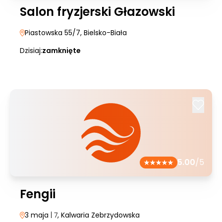
Salon fryzjerski Głazowski
Piastowska 55/7
, Bielsko-Biała
Dzisiaj:
zamknięte
5.00
/5
Fengii
3 maja
| 7
, Kalwaria Zebrzydowska