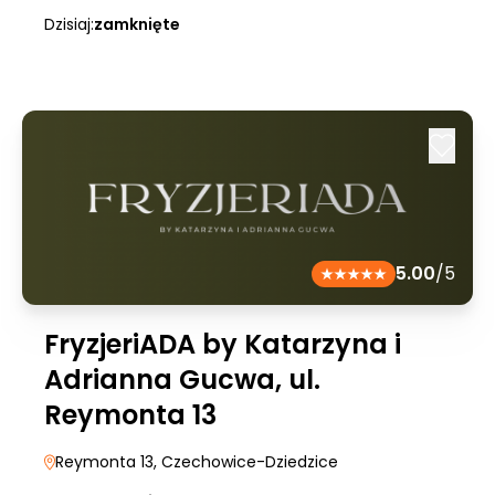
Dzisiaj:
zamknięte
5.00
/5
FryzjeriADA by Katarzyna i
Adrianna Gucwa, ul.
Reymonta 13
Reymonta 13
, Czechowice-Dziedzice