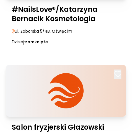
#NailsLove®/Katarzyna
Bernacik Kosmetologia
ul. Zaborska 5/4B
, Oświęcim
Dzisiaj:
zamknięte
Salon fryzjerski Głazowski