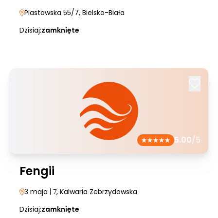
Piastowska 55/7
, Bielsko-Biała
Dzisiaj:
zamknięte
5.00
/5
Fengii
3 maja
| 7
, Kalwaria Zebrzydowska
Dzisiaj:
zamknięte