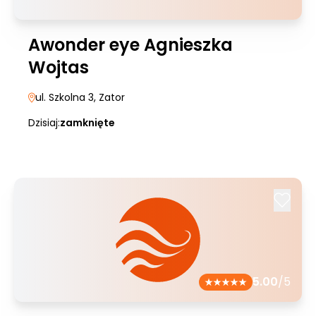
Awonder eye Agnieszka
Wojtas
ul. Szkolna 3
, Zator
Dzisiaj:
zamknięte
5.00
/5