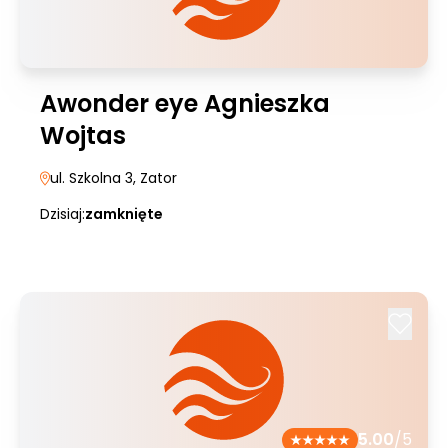
Awonder eye Agnieszka
Wojtas
ul. Szkolna 3
, Zator
Dzisiaj:
zamknięte
5.00
/5