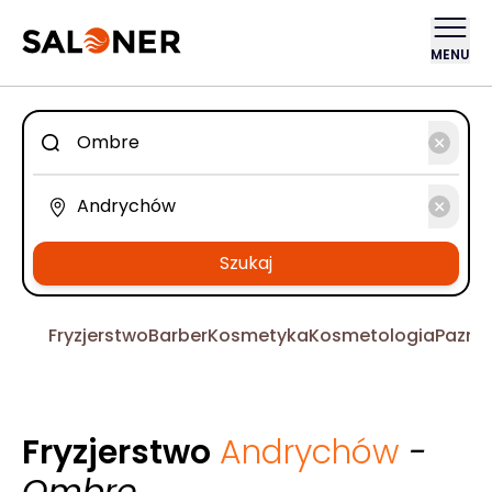
MENU
Szukaj
Fryzjerstwo
Barber
Kosmetyka
Kosmetologia
Pazno
Fryzjerstwo
Andrychów
-