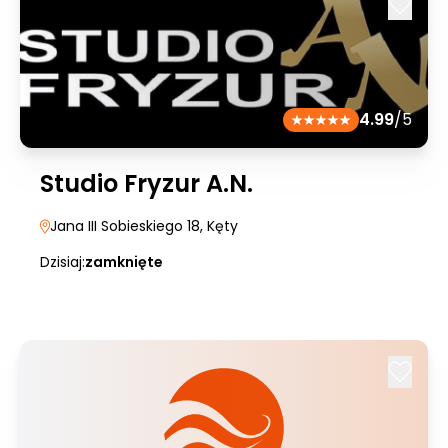
4.99
/5
Studio Fryzur A.N.
Jana III Sobieskiego 18
, Kęty
Dzisiaj:
zamknięte