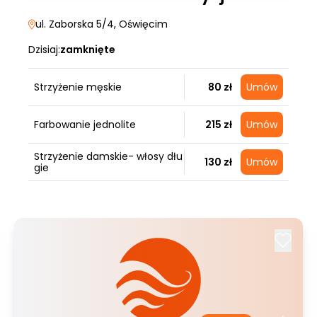
ul. Zaborska 5/4
, Oświęcim
Dzisiaj:
zamknięte
Strzyżenie męskie
80 zł
Umów
Farbowanie jednolite
215 zł
Umów
Strzyżenie damskie- włosy dłu
130 zł
Umów
gie