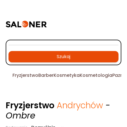
Szukaj
Fryzjerstwo
Barber
Kosmetyka
Kosmetologia
Pazno
Fryzjerstwo
Andrychów
-
Ombre