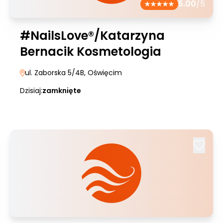
5.00
/5
#NailsLove®/Katarzyna
Bernacik Kosmetologia
ul. Zaborska 5/4B
, Oświęcim
Dzisiaj:
zamknięte