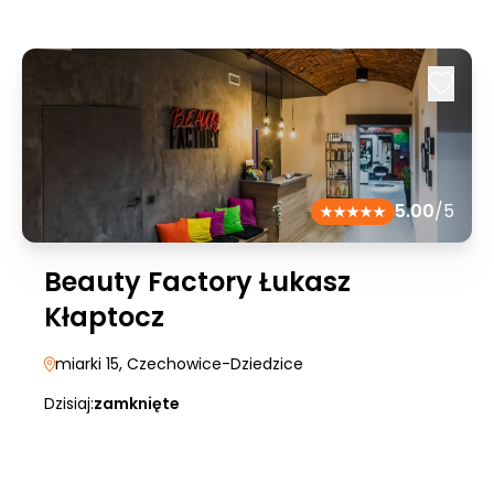
5.00
/5
Beauty Factory Łukasz
Kłaptocz
miarki 15
, Czechowice-Dziedzice
Dzisiaj:
zamknięte