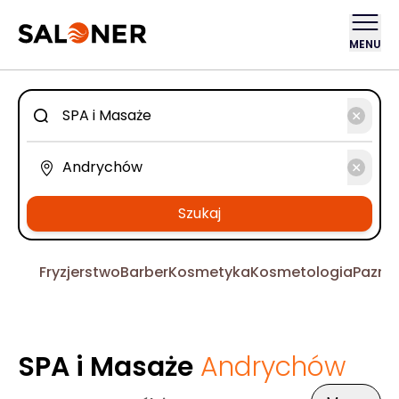
MENU
Szukaj
Fryzjerstwo
Barber
Kosmetyka
Kosmetologia
Pazno
SPA i Masaże
Andrychów