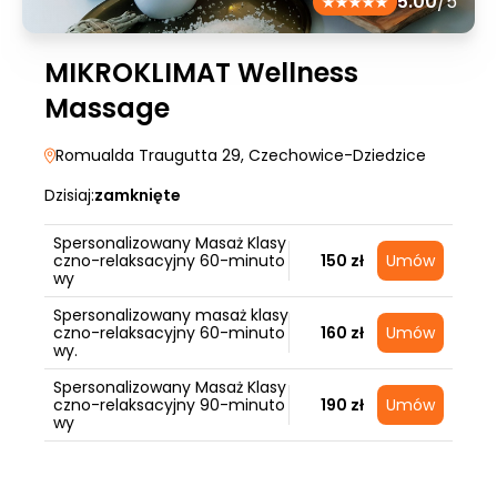
5.00
/5
MIKROKLIMAT Wellness
Massage
Romualda Traugutta 29
, Czechowice-Dziedzice
Dzisiaj:
zamknięte
Spersonalizowany Masaż Klasy
czno-relaksacyjny 60-minuto
150 zł
Umów
wy
Spersonalizowany masaż klasy
czno-relaksacyjny 60-minuto
160 zł
Umów
wy.
Spersonalizowany Masaż Klasy
czno-relaksacyjny 90-minuto
190 zł
Umów
wy