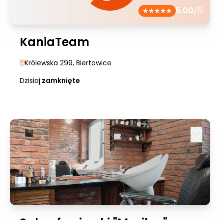
5.00
/5
KaniaTeam
Królewska 299
, Biertowice
Dzisiaj:
zamknięte