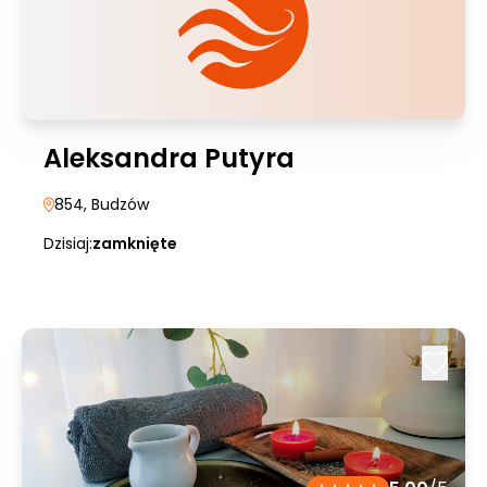
Aleksandra Putyra
854
, Budzów
Dzisiaj:
zamknięte