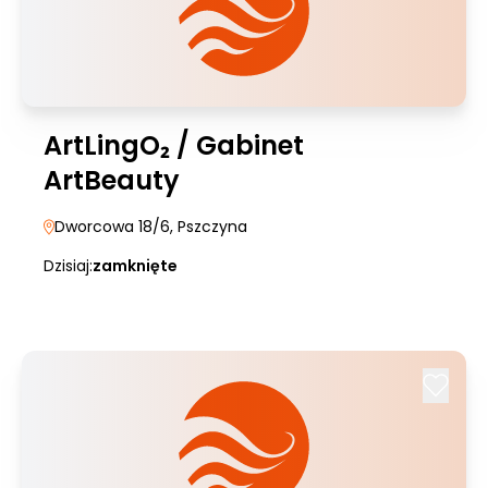
ArtLingO₂ / Gabinet
ArtBeauty
Dworcowa 18/6
, Pszczyna
Dzisiaj:
zamknięte