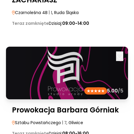
Czarnoleśna 4B
| 1
, Ruda Śląska
Teraz zamknięte
Dzisiaj:
09:00-14:00
5.00
/5
Prowokacja Barbara Górniak
Sztabu Powstańczego
| 7
, Gliwice
Teraz zamknięte
Dzisiaj:
08:00-16:00