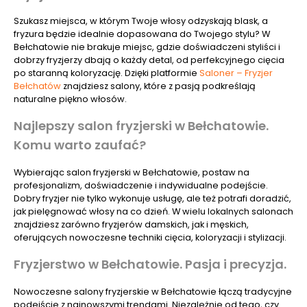
Szukasz miejsca, w którym Twoje włosy odzyskają blask, a
fryzura będzie idealnie dopasowana do Twojego stylu? W
Bełchatowie nie brakuje miejsc, gdzie doświadczeni styliści i
dobrzy fryzjerzy dbają o każdy detal, od perfekcyjnego cięcia
po staranną koloryzację. Dzięki platformie
Saloner – Fryzjer
Bełchatów
znajdziesz salony, które z pasją podkreślają
naturalne piękno włosów.
Najlepszy salon fryzjerski w Bełchatowie.
Komu warto zaufać?
Wybierając salon fryzjerski w Bełchatowie, postaw na
profesjonalizm, doświadczenie i indywidualne podejście.
Dobry fryzjer nie tylko wykonuje usługę, ale też potrafi doradzić,
jak pielęgnować włosy na co dzień. W wielu lokalnych salonach
znajdziesz zarówno fryzjerów damskich, jak i męskich,
oferujących nowoczesne techniki cięcia, koloryzacji i stylizacji.
Fryzjerstwo w Bełchatowie. Pasja i precyzja.
Nowoczesne salony fryzjerskie w Bełchatowie łączą tradycyjne
podejście z najnowszymi trendami. Niezależnie od tego, czy