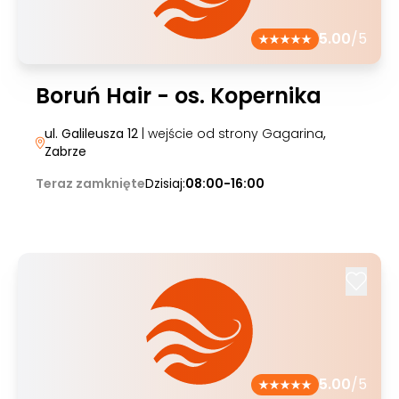
5.00
/5
Boruń Hair - os. Kopernika
ul. Galileusza 12
| wejście od strony Gagarina
,
Zabrze
Teraz zamknięte
Dzisiaj:
08:00-16:00
5.00
/5