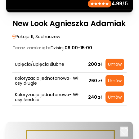
4.99
/5
New Look Agnieszka Adamiak
Pokoju 11
, Sochaczew
Teraz zamknięte
Dzisiaj:
09:00-15:00
Upięcia/upięcia ślubne
200 zł
Umów
Koloryzacja jednotonowa- Wł
260 zł
Umów
osy długie
Koloryzacja jednotonowa- Wł
240 zł
Umów
osy średnie