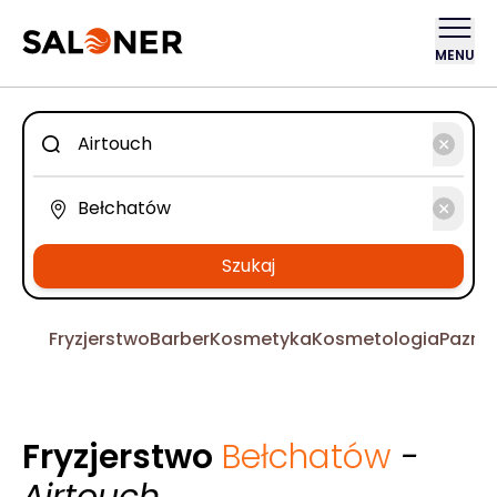
MENU
Szukaj
Fryzjerstwo
Barber
Kosmetyka
Kosmetologia
Pazno
Fryzjerstwo
Bełchatów
-