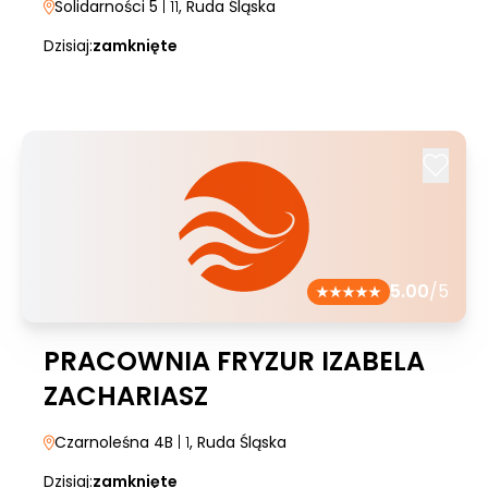
Solidarności 5
| 11
, Ruda Śląska
Dzisiaj:
zamknięte
5.00
/5
PRACOWNIA FRYZUR IZABELA
ZACHARIASZ
Czarnoleśna 4B
| 1
, Ruda Śląska
Dzisiaj:
zamknięte