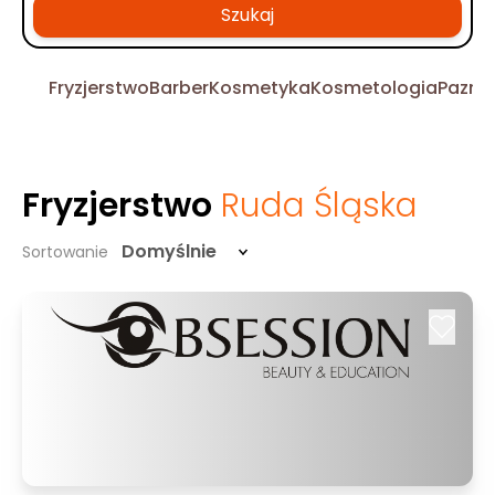
Szukaj
Fryzjerstwo
Barber
Kosmetyka
Kosmetologia
Pazno
Fryzjerstwo
Ruda Śląska
Domyślnie
Sortowanie