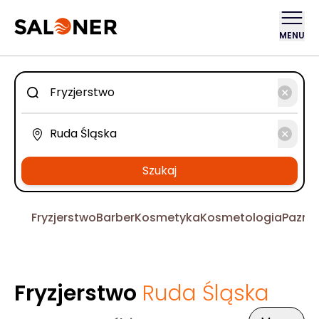
MENU
Szukaj
Fryzjerstwo
Barber
Kosmetyka
Kosmetologia
Pazno
Fryzjerstwo
Ruda Śląska