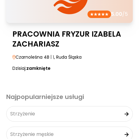
5.00
/5
PRACOWNIA FRYZUR IZABELA
ZACHARIASZ
Czarnoleśna 4B
| 1
, Ruda Śląska
Dzisiaj:
zamknięte
Najpopularniejsze usługi
Strzyżenie
Strzyżenie męskie