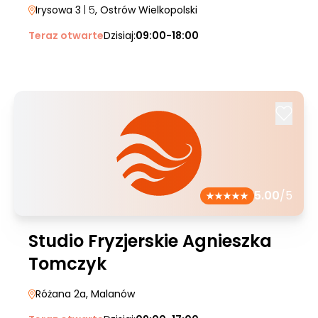
Irysowa 3
| 5
, Ostrów Wielkopolski
Teraz otwarte
Dzisiaj:
09:00-18:00
5.00
/5
Studio Fryzjerskie Agnieszka
Tomczyk
Różana 2a
, Malanów