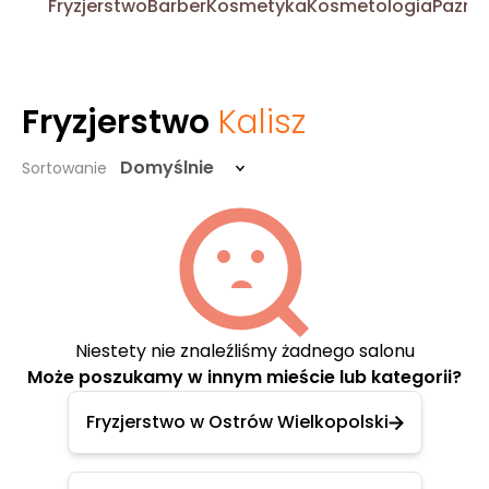
Fryzjerstwo
Barber
Kosmetyka
Kosmetologia
Pazno
Fryzjerstwo
Kalisz
Domyślnie
Sortowanie
Niestety nie znaleźliśmy żadnego salonu
Może poszukamy w innym mieście lub kategorii?
Fryzjerstwo w Ostrów Wielkopolski