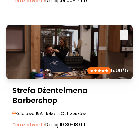
Teraz otwarte
Dzisiaj:
09:00-17:00
5.00
/5
Strefa Dżentelmena
Barbershop
Kolejowa 19A
| lokal 1
, Ostrzeszów
Teraz otwarte
Dzisiaj:
10:30-18:00