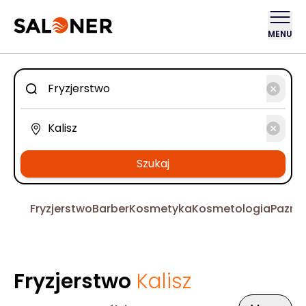
MENU
Szukaj
Fryzjerstwo
Barber
Kosmetyka
Kosmetologia
Pazno
Fryzjerstwo
Kalisz