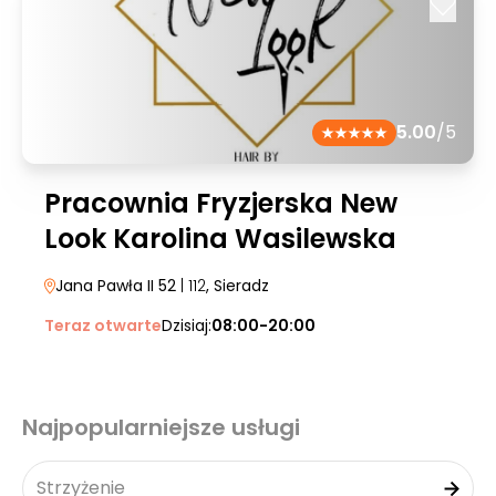
5.00
/5
Pracownia Fryzjerska New
Look Karolina Wasilewska
Jana Pawła II 52
| 112
, Sieradz
Teraz otwarte
Dzisiaj:
08:00-20:00
Najpopularniejsze usługi
Strzyżenie