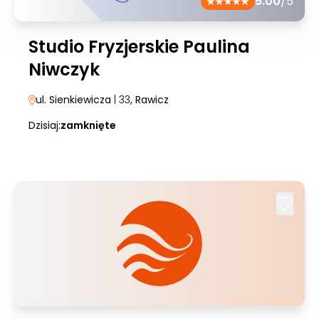
5.00
/5
Studio Fryzjerskie Paulina
Niwczyk
ul. Sienkiewicza
| 33
, Rawicz
Dzisiaj:
zamknięte