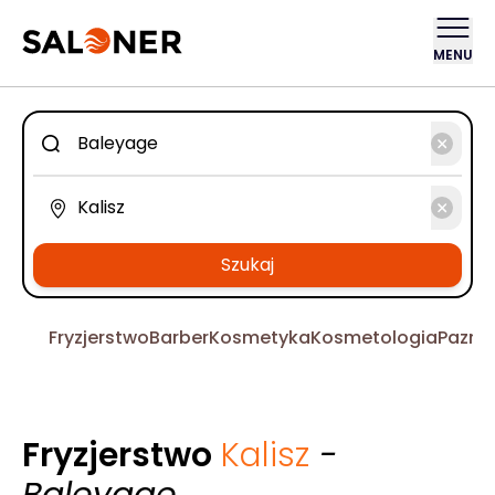
MENU
Szukaj
Fryzjerstwo
Barber
Kosmetyka
Kosmetologia
Pazno
Fryzjerstwo
Kalisz
-