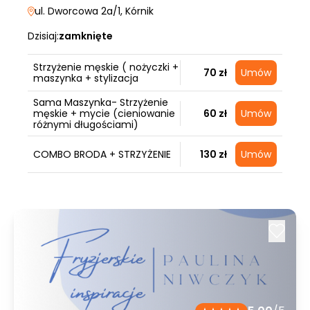
ul. Dworcowa 2a/1
, Kórnik
Dzisiaj:
zamknięte
Strzyżenie męskie ( nożyczki +
70 zł
Umów
maszynka + stylizacja
Sama Maszynka- Strzyżenie
męskie + mycie (cieniowanie
60 zł
Umów
różnymi długościami)
COMBO BRODA + STRZYŻENIE
130 zł
Umów