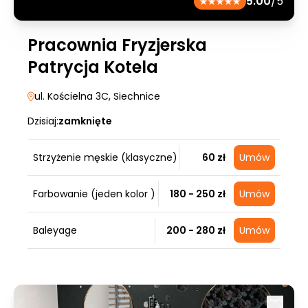
5.00
/5
Pracownia Fryzjerska
Patrycja Kotela
ul. Kościelna 3C
, Siechnice
Dzisiaj:
zamknięte
Strzyżenie męskie (klasyczne)
60 zł
Umów
Farbowanie (jeden kolor )
180 - 250 zł
Umów
Baleyage
200 - 280 zł
Umów