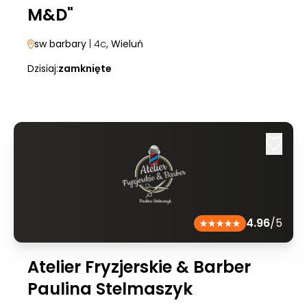
M&D"
sw barbary
| 4c
, Wieluń
Dzisiaj:
zamknięte
4.96
/5
Atelier Fryzjerskie & Barber
Paulina Stelmaszyk