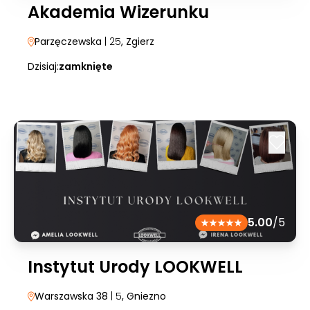
Akademia Wizerunku
Parzęczewska
| 25
, Zgierz
Dzisiaj:
zamknięte
5.00
/5
Instytut Urody LOOKWELL
Warszawska 38
| 5
, Gniezno