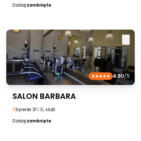
Dzisiaj:
zamknięte
4.90
/5
SALON BARBARA
Syrenki 31
| 31
, Łódź
Dzisiaj:
zamknięte